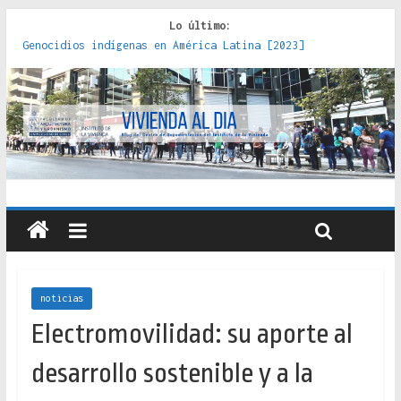
Lo último:
Red de consultorios de la Caja del Seguro Obrero en
Santiago : un patrimonio emblemático [2014]
Genocidios indígenas en América Latina [2023]
Estudios sobre la espacialización de los Estados :
políticas, prácticas y representaciones [2022]
Donde el pedernal choca con el acero : hacia una teoría
crítica de las fronteras latinoamericanas [2020]
Criterios técnicos para una vivienda adecuada [2019]
noticias
Electromovilidad: su aporte al
desarrollo sostenible y a la