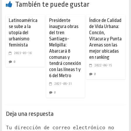
También te puede gustar
Latinoamérica
Presidente
Índice de Calidad
se sube a la
inaugura obras
de Vida Urbana:
utopía del
del tren
Concón,
urbanismo
Santiago-
Vitacura y Punta
feminista
Melipilla:
Arenas son las
Abarcará 8
mejor ubicadas
2023-03-16
comunas y
en ranking
0
tendrá conexión
2022-06-15
con las líneas 1 y
0
6 del Metro
2021-08-31
0
Deja una respuesta
Tu dirección de correo electrónico no