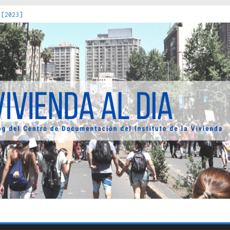
 [2023]
os Estados : políticas, prácticas y representaciones [2022]
 hacia una teoría crítica de las fronteras latinoamericanas [202
decuada [2019]
uro Obrero en Santiago : un patrimonio emblemático [2014]