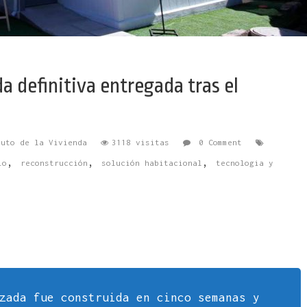
a definitiva entregada tras el
tuto de la Vivienda
3118 visitas
0 Comment
,
,
,
io
reconstrucción
solución habitacional
tecnologia y
zada fue construida en cinco semanas y