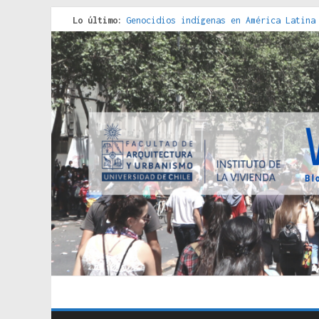
Lo último:
Genocidios indígenas en América Latina
Estudios sobre la espacialización de l
Donde el pedernal choca con el acero :
Criterios técnicos para una vivienda a
Red de consultorios de la Caja del Seg