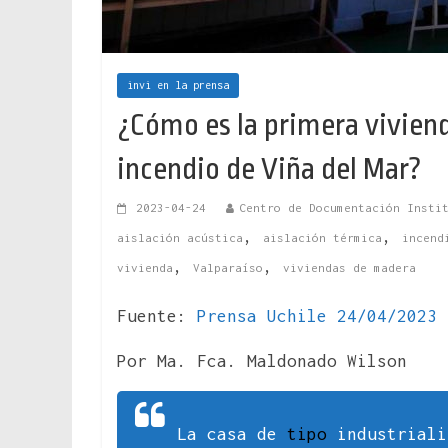
invi en la prensa
¿Cómo es la primera viviend
incendio de Viña del Mar?
2023-04-24
Centro de Documentación Insti
,
,
aislación acústica
aislación térmica
incend
,
,
vivienda
Valparaíso
viviendas de madera
Fuente:
Prensa Uchile 24/04/2023
Por Ma. Fca. Maldonado Wilson
La casa de
tipo
industriali