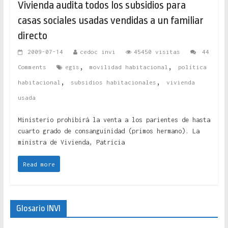
Vivienda audita todos los subsidios para
casas sociales usadas vendidas a un familiar
directo
2009-07-14
cedoc invi
45450 visitas
44
,
,
Comments
egis
movilidad habitacional
política
,
,
habitacional
subsidios habitacionales
vivienda
usada
Ministerio prohibirá la venta a los parientes de hasta
cuarto grado de consanguinidad (primos hermano). La
ministra de Vivienda, Patricia
Read more
Glosario INVI