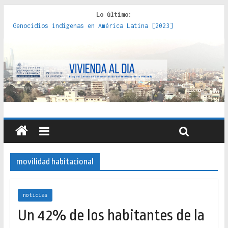
Lo último:
Genocidios indígenas en América Latina [2023]
Estudios sobre la espacialización de los Estados :
políticas, prácticas y representaciones [2022]
Donde el pedernal choca con el acero : hacia una teoría
crítica de las fronteras latinoamericanas [2020]
Criterios técnicos para una vivienda adecuada [2019]
Red de consultorios de la Caja del Seguro Obrero en
Santiago : un patrimonio emblemático [2014]
movilidad habitacional
noticias
Un 42% de los habitantes de la