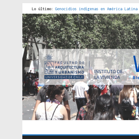
Lo último:
Genocidios indígenas en América Latina
Estudios sobre la espacialización de l
Donde el pedernal choca con el acero :
Criterios técnicos para una vivienda a
Red de consultorios de la Caja del Seg