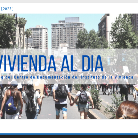
 [2023]
os Estados : políticas, prácticas y representaciones [2022]
 hacia una teoría crítica de las fronteras latinoamericanas [202
decuada [2019]
uro Obrero en Santiago : un patrimonio emblemático [2014]