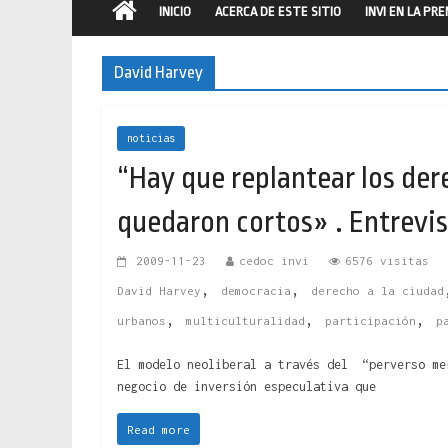
INICIO
ACERCA DE ESTE SITIO
INVI EN LA PR
David Harvey
noticias
“Hay que replantear los de
quedaron cortos» . Entrevist
2009-11-23
cedoc invi
6576 visitas
,
,
David Harvey
democracia
derecho a la ciudad
,
,
,
urbanos
multiculturalidad
participación
p
El modelo neoliberal a través del “perverso me
negocio de inversión especulativa que
Read more