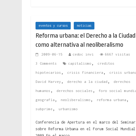
eventos y cursos
noticias
Reforma urbana: el Derecho a la Ciudad
como alternativa al neoliberalismo
2009-06-15
cedoc invi
6667 visitas
,
3 Comments
capitalismo
creditos
,
,
hipotecarios
crisis financiera
crisis urban
,
,
David Harvey
derecho a la ciudad
derechos
,
,
humanos
derechos sociales
foro social mundi
,
,
,
geografía
neoliberalismo
reforma urbana
,
subprime
urbanismo
Conferencia de Apertura en el marco del Seminar
sobre Reforma Urbana en el Forum Social Mundial
2009 En el marco