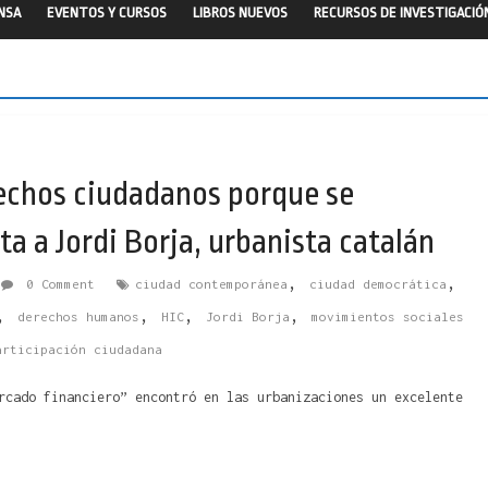
ENSA
EVENTOS Y CURSOS
LIBROS NUEVOS
RECURSOS DE INVESTIGACIÓ
rechos ciudadanos porque se
a a Jordi Borja, urbanista catalán
,
,
0 Comment
ciudad contemporánea
ciudad democrática
,
,
,
,
derechos humanos
HIC
Jordi Borja
movimientos sociales
articipación ciudadana
rcado financiero” encontró en las urbanizaciones un excelente