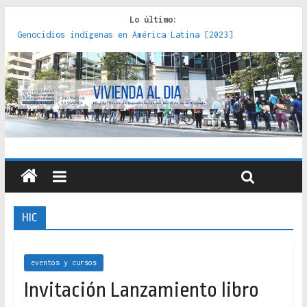
Lo último:
Genocidios indígenas en América Latina [2023]
Estudios sobre la espacialización de los Estados :
políticas, prácticas y representaciones [2022]
Donde el pedernal choca con el acero : hacia una teoría
crítica de las fronteras latinoamericanas [2020]
Criterios técnicos para una vivienda adecuada [2019]
Red de consultorios de la Caja del Seguro Obrero en
Santiago : un patrimonio emblemático [2014]
HIC
eventos y cursos
Invitación Lanzamiento libro