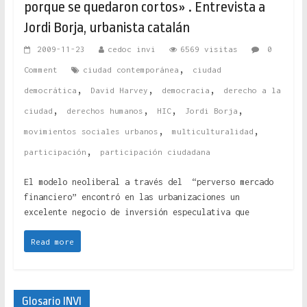
porque se quedaron cortos» . Entrevista a
Jordi Borja, urbanista catalán
2009-11-23
cedoc invi
6569 visitas
0
,
Comment
ciudad contemporánea
ciudad
,
,
,
democrática
David Harvey
democracia
derecho a la
,
,
,
,
ciudad
derechos humanos
HIC
Jordi Borja
,
,
movimientos sociales urbanos
multiculturalidad
,
participación
participación ciudadana
El modelo neoliberal a través del “perverso mercado
financiero” encontró en las urbanizaciones un
excelente negocio de inversión especulativa que
Read more
Glosario INVI