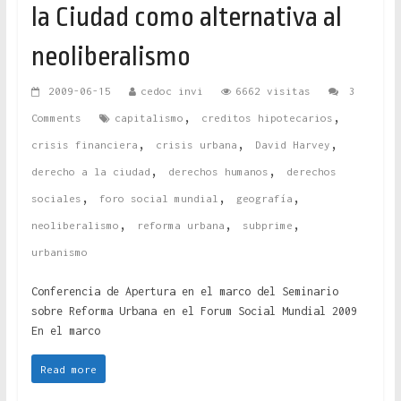
la Ciudad como alternativa al
neoliberalismo
2009-06-15
cedoc invi
6662 visitas
3
,
,
Comments
capitalismo
creditos hipotecarios
,
,
,
crisis financiera
crisis urbana
David Harvey
,
,
derecho a la ciudad
derechos humanos
derechos
,
,
,
sociales
foro social mundial
geografía
,
,
,
neoliberalismo
reforma urbana
subprime
urbanismo
Conferencia de Apertura en el marco del Seminario
sobre Reforma Urbana en el Forum Social Mundial 2009
En el marco
Read more