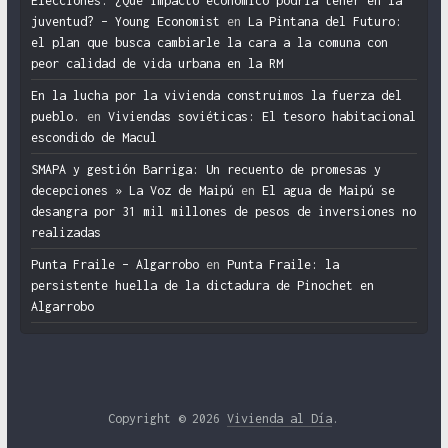
Elecciones: ¿Qué impacto económico podría tener en la
juventud? – Young Economist
en
La Pintana del Futuro:
el plan que busca cambiarle la cara a la comuna con
peor calidad de vida urbana en la RM
En la lucha por la vivienda construimos la fuerza del
pueblo.
en
Viviendas soviéticas: El tesoro habitacional
escondido de Macul
SMAPA y gestión Barriga: Un recuento de promesas y
decepciones » La Voz de Maipú
en
El agua de Maipú se
desangra por 31 mil millones de pesos de inversiones no
realizadas
Punta Fraile – Algarrobo
en
Punta Fraile: la
persistente huella de la dictadura de Pinochet en
Algarrobo
Copyright © 2026
Vivienda al Día
.