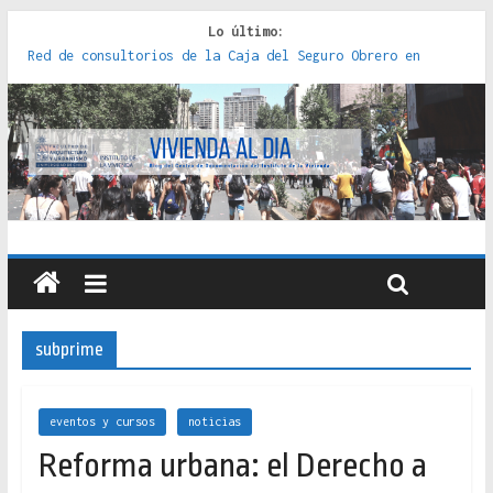
Lo último:
Red de consultorios de la Caja del Seguro Obrero en
Santiago : un patrimonio emblemático [2014]
Genocidios indígenas en América Latina [2023]
Estudios sobre la espacialización de los Estados :
políticas, prácticas y representaciones [2022]
Donde el pedernal choca con el acero : hacia una teoría
crítica de las fronteras latinoamericanas [2020]
Criterios técnicos para una vivienda adecuada [2019]
subprime
eventos y cursos
noticias
Reforma urbana: el Derecho a