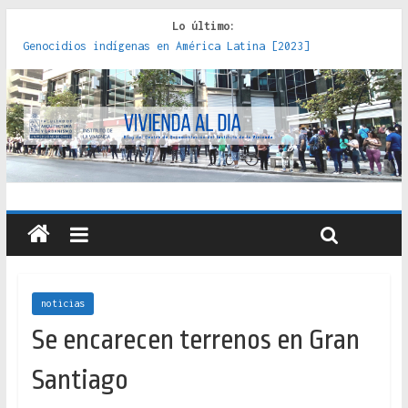
Lo último:
Genocidios indígenas en América Latina [2023]
Estudios sobre la espacialización de los Estados :
políticas, prácticas y representaciones [2022]
Donde el pedernal choca con el acero : hacia una teoría
crítica de las fronteras latinoamericanas [2020]
Criterios técnicos para una vivienda adecuada [2019]
Red de consultorios de la Caja del Seguro Obrero en
Santiago : un patrimonio emblemático [2014]
noticias
Se encarecen terrenos en Gran
Santiago