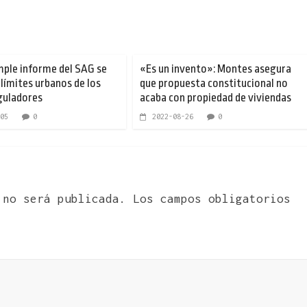
mple informe del SAG se
«Es un invento»: Montes asegura
 límites urbanos de los
que propuesta constitucional no
guladores
acaba con propiedad de viviendas
05
0
2022-08-26
0
 no será publicada.
Los campos obligatorios