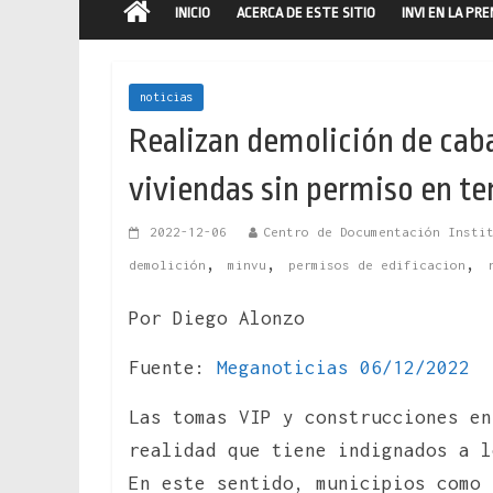
INICIO
ACERCA DE ESTE SITIO
INVI EN LA PR
noticias
Realizan demolición de ca
viviendas sin permiso en te
2022-12-06
Centro de Documentación Insti
,
,
,
demolición
minvu
permisos de edificacion
Por Diego Alonzo
Fuente:
Meganoticias 06/12/2022
Las tomas VIP y construcciones en
realidad que tiene indignados a l
En este sentido, municipios como