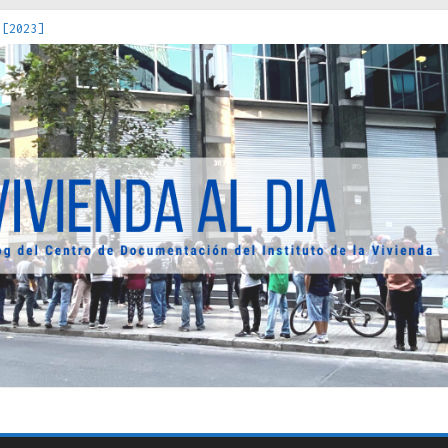
 [2023]
os Estados : políticas, prácticas y representaciones [2022]
 hacia una teoría crítica de las fronteras latinoamericanas [202
decuada [2019]
uro Obrero en Santiago : un patrimonio emblemático [2014]