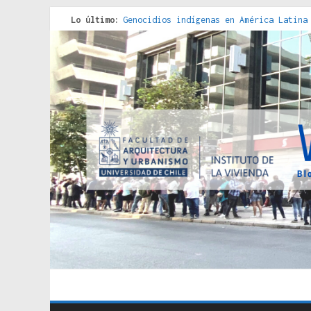
Lo último:
Genocidios indígenas en América Latina
Estudios sobre la espacialización de l
Donde el pedernal choca con el acero :
Criterios técnicos para una vivienda a
Red de consultorios de la Caja del Seg