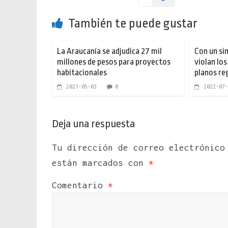
También te puede gustar
La Araucanía se adjudica 27 mil
Con un si
millones de pesos para proyectos
violan los
habitacionales
planos re
2021-05-03
0
2022-07-
Deja una respuesta
Tu dirección de correo electrónico
están marcados con
*
Comentario
*