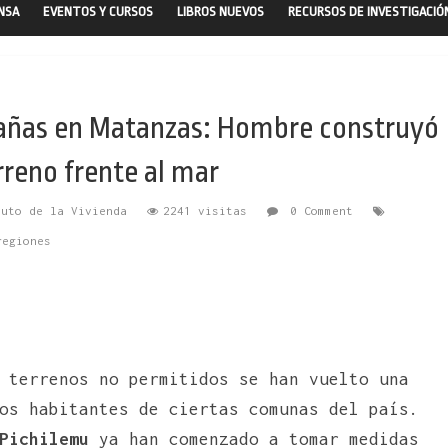
ENSA
EVENTOS Y CURSOS
LIBROS NUEVOS
RECURSOS DE INVESTIGACIÓ
bañas en Matanzas: Hombre construyó
rreno frente al mar
tuto de la Vivienda
2241 visitas
0 Comment
regiones
 terrenos no permitidos se han vuelto una
os habitantes de ciertas comunas del país.
Pichilemu
ya han comenzado a tomar medidas