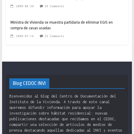
2009-04-29
24 Comments
Ministra de Vivienda se muestra partidaria de eliminar EGIS en
compra de casas usadas
2009-07-14
22 Comments
Blog CEDOC INVI
Bienvenidos al blog del Centro de Documentación del
Instituto de la Vivienda. A través de este canal
queremos difundir información para apoyar la
investigación sobre hábitat residencial: nuevas
publicaciones destacadas que recibamos en el CEDOC,
compartir una selección de artículos de medios de
prensa destacando aquellas dedicadas al INVI y eventos