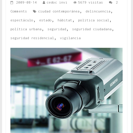
2009-08-14
cedoc invi
5679 visitas
2
,
,
Comments
ciudad contemporánea
delincuencia
,
,
,
,
espectáculo
estado
hábitat
politica social
,
,
,
política urbana
seguridad
seguridad ciudadana
,
seguridad residencial
vigilancia