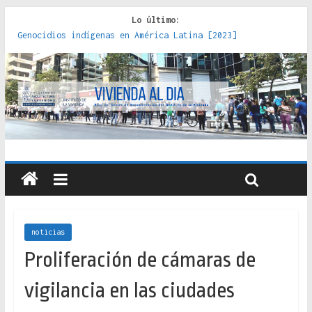
Lo último:
Genocidios indígenas en América Latina [2023]
Estudios sobre la espacialización de los Estados :
políticas, prácticas y representaciones [2022]
Donde el pedernal choca con el acero : hacia una teoría
crítica de las fronteras latinoamericanas [2020]
Criterios técnicos para una vivienda adecuada [2019]
Red de consultorios de la Caja del Seguro Obrero en
Santiago : un patrimonio emblemático [2014]
noticias
Proliferación de cámaras de
vigilancia en las ciudades