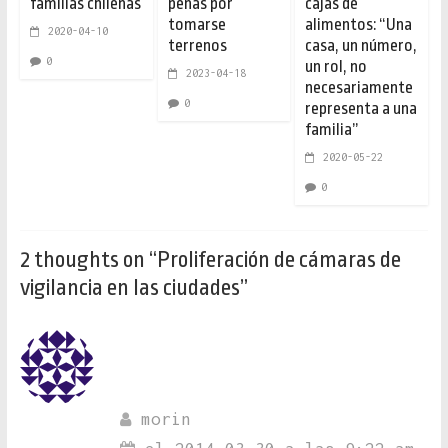
familias chilenas
penas por
cajas de
tomarse
alimentos: “Una
2020-04-10
terrenos
casa, un número,
0
un rol, no
2023-04-18
necesariamente
0
representa a una
familia”
2020-05-22
0
2 thoughts on “
Proliferación de cámaras de
vigilancia en las ciudades
”
morin