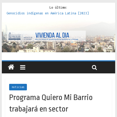
Lo último:
Genocidios indígenas en América Latina [2023]
Estudios sobre la espacialización de los Estados :
políticas, prácticas y representaciones [2022]
Donde el pedernal choca con el acero : hacia una teoría
crítica de las fronteras latinoamericanas [2020]
Criterios técnicos para una vivienda adecuada [2019]
Red de consultorios de la Caja del Seguro Obrero en
Santiago : un patrimonio emblemático [2014]
noticias
Programa Quiero Mi Barrio
trabajará en sector