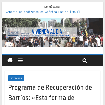
Lo último:
Genocidios indígenas en América Latina [2023]
Estudios sobre la espacialización de los Estados :
políticas, prácticas y representaciones [2022]
Donde el pedernal choca con el acero : hacia una teoría
crítica de las fronteras latinoamericanas [2020]
Criterios técnicos para una vivienda adecuada [2019]
Red de consultorios de la Caja del Seguro Obrero en
Santiago : un patrimonio emblemático [2014]
noticias
Programa de Recuperación de
Barrios: «Esta forma de