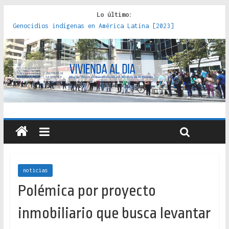
Lo último:
Genocidios indígenas en América Latina [2023]
Estudios sobre la espacialización de los Estados :
políticas, prácticas y representaciones [2022]
Donde el pedernal choca con el acero : hacia una teoría
crítica de las fronteras latinoamericanas [2020]
Criterios técnicos para una vivienda adecuada [2019]
Red de consultorios de la Caja del Seguro Obrero en
Santiago : un patrimonio emblemático [2014]
noticias
Polémica por proyecto
inmobiliario que busca levantar