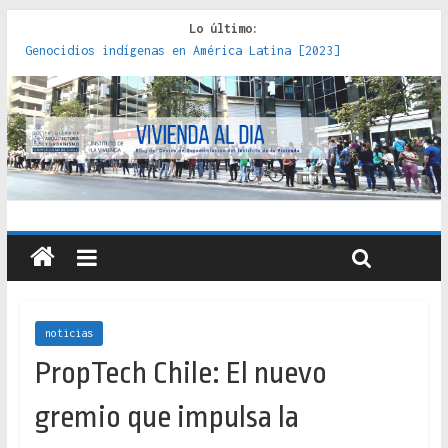
Lo último:
Genocidios indígenas en América Latina [2023]
Estudios sobre la espacialización de los Estados :
políticas, prácticas y representaciones [2022]
Donde el pedernal choca con el acero : hacia una teoría
crítica de las fronteras latinoamericanas [2020]
Criterios técnicos para una vivienda adecuada [2019]
Red de consultorios de la Caja del Seguro Obrero en
Santiago : un patrimonio emblemático [2014]
noticias
PropTech Chile: El nuevo
gremio que impulsa la