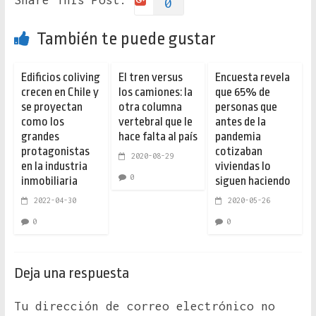
Share This Post:
0
También te puede gustar
Edificios coliving
El tren versus
Encuesta revela
crecen en Chile y
los camiones: la
que 65% de
se proyectan
otra columna
personas que
como los
vertebral que le
antes de la
grandes
hace falta al país
pandemia
protagonistas
cotizaban
2020-08-29
en la industria
viviendas lo
0
inmobiliaria
siguen haciendo
2022-04-30
2020-05-26
0
0
Deja una respuesta
Tu dirección de correo electrónico no