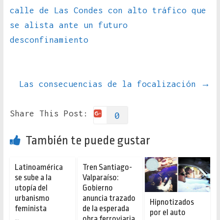
calle de Las Condes con alto tráfico que
se alista ante un futuro
desconfinamiento
Las consecuencias de la focalización
→
Share This Post:
0
También te puede gustar
Latinoamérica
Tren Santiago-
se sube a la
Valparaíso:
utopía del
Gobierno
urbanismo
anuncia trazado
Hipnotizados
feminista
de la esperada
por el auto
obra ferroviaria