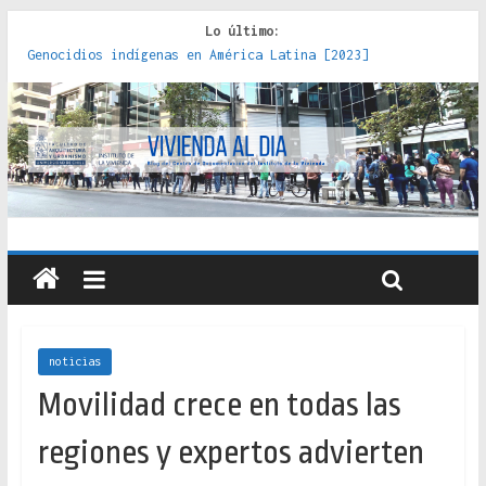
Lo último:
Genocidios indígenas en América Latina [2023]
Estudios sobre la espacialización de los Estados :
políticas, prácticas y representaciones [2022]
Donde el pedernal choca con el acero : hacia una teoría
crítica de las fronteras latinoamericanas [2020]
Criterios técnicos para una vivienda adecuada [2019]
Red de consultorios de la Caja del Seguro Obrero en
Santiago : un patrimonio emblemático [2014]
noticias
Movilidad crece en todas las
regiones y expertos advierten