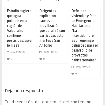
Estudio sugiere
Dirigentas
Déficit de
que agua
explicaron
viviendas y Plan
potable en la
causas de
de Emergencia
región de
movilización
Habitacional:
Valparaíso
que paralizó con
“La
contiene
barricadas este
incertidumbre
pesticidas: Esval
martes a San
es un enemigo
lo niega
Antonio
peligroso para el
desarrollo de
2022-03-23
2021-10-13
proyectos
0
0
habitacionales”
2022-10-26
0
Deja una respuesta
Tu dirección de correo electrónico no