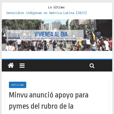
Lo último:
Genocidios indígenas en América Latina [2023]
Estudios sobre la espacialización de los Estados :
políticas, prácticas y representaciones [2022]
Donde el pedernal choca con el acero : hacia una teoría
crítica de las fronteras latinoamericanas [2020]
Criterios técnicos para una vivienda adecuada [2019]
Red de consultorios de la Caja del Seguro Obrero en
Santiago : un patrimonio emblemático [2014]
noticias
Minvu anunció apoyo para
pymes del rubro de la