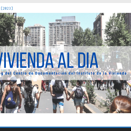
 [2023]
os Estados : políticas, prácticas y representaciones [2022]
 hacia una teoría crítica de las fronteras latinoamericanas [202
decuada [2019]
uro Obrero en Santiago : un patrimonio emblemático [2014]