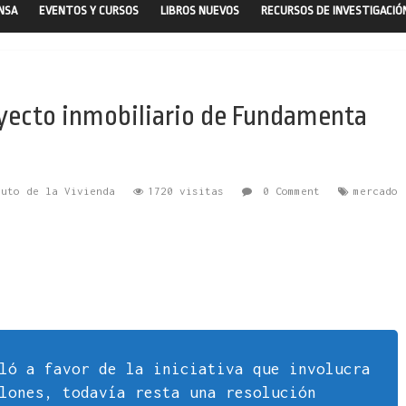
ENSA
EVENTOS Y CURSOS
LIBROS NUEVOS
RECURSOS DE INVESTIGACIÓ
royecto inmobiliario de Fundamenta
tuto de la Vivienda
1720 visitas
0 Comment
mercado
ló a favor de la iniciativa que involucra
lones, todavía resta una resolución