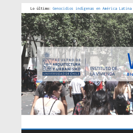
Lo último:
Genocidios indígenas en América Latina
Estudios sobre la espacialización de l
Donde el pedernal choca con el acero :
Criterios técnicos para una vivienda a
Red de consultorios de la Caja del Seg