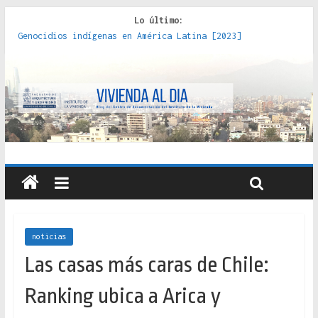
Lo último:
Genocidios indígenas en América Latina [2023]
Estudios sobre la espacialización de los Estados :
políticas, prácticas y representaciones [2022]
Donde el pedernal choca con el acero : hacia una teoría
crítica de las fronteras latinoamericanas [2020]
Criterios técnicos para una vivienda adecuada [2019]
Red de consultorios de la Caja del Seguro Obrero en
Santiago : un patrimonio emblemático [2014]
noticias
Las casas más caras de Chile:
Ranking ubica a Arica y