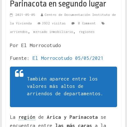
Parinacota en segundo lugar
2021-05-05
Centro de Documentación Instituto de
la Vivienda
3932 visitas
0 Comment
,
,
arriendos
mercado inmobiliario
regiones
Por El Morrocotudo
Fuente:
El Morrocotudo 05/05/2021
También aparece entre los
valores más altos de
arriendos de departamentos.
La
región
de
Arica y Parinacota
se
encuentra entre
las más caras
a la