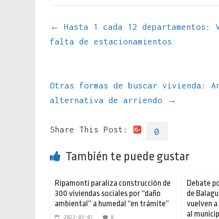
←
Hasta 1 cada 12 departamentos: V
falta de estacionamientos
Otras formas de buscar vivienda: A
alternativa de arriendo
→
Share This Post:
0
También te puede gustar
Ripamonti paraliza construcción de
Debate po
300 viviendas sociales por “daño
de Balagu
ambiental” a humedal “en trámite”
vuelven a
al munici
2023-03-01
0