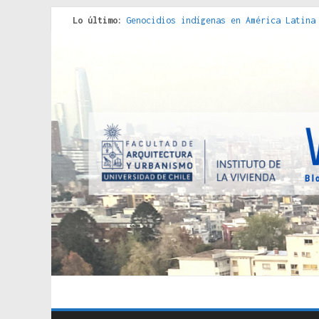
Lo último:
Genocidios indígenas en América Latina
Estudios sobre la espacialización de l
Donde el pedernal choca con el acero :
Criterios técnicos para una vivienda a
Red de consultorios de la Caja del Seg