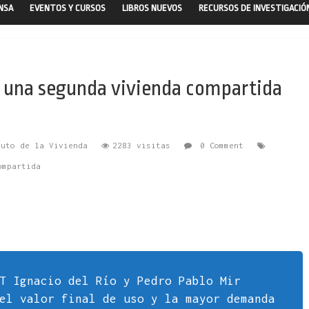
ENSA
EVENTOS Y CURSOS
LIBROS NUEVOS
RECURSOS DE INVESTIGACIÓ
r una segunda vivienda compartida
tuto de la Vivienda
2283 visitas
0 Comment
ompartida
T Ignacio del Río y Pedro Pablo Mir
el valor final de uso y la mayor demanda