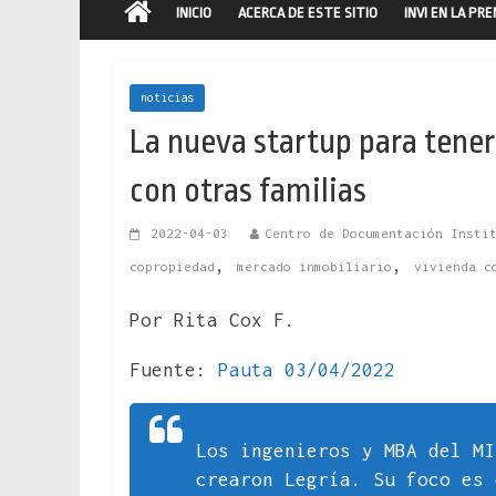
INICIO
ACERCA DE ESTE SITIO
INVI EN LA PR
noticias
La nueva startup para tene
con otras familias
2022-04-03
Centro de Documentación Insti
,
,
copropiedad
mercado inmobiliario
vivienda c
Por Rita Cox F.
Fuente:
Pauta 03/04/2022
Los ingenieros y MBA del MI
crearon Legría. Su foco es 