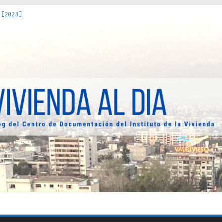
 [2023]
os Estados : políticas, prácticas y representaciones [2022]
 hacia una teoría crítica de las fronteras latinoamericanas [202
decuada [2019]
uro Obrero en Santiago : un patrimonio emblemático [2014]