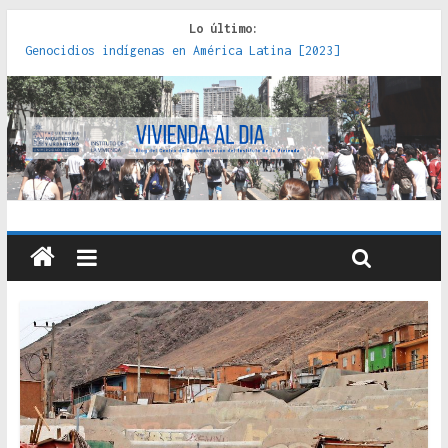
Lo último:
Genocidios indígenas en América Latina [2023]
Estudios sobre la espacialización de los Estados :
políticas, prácticas y representaciones [2022]
Donde el pedernal choca con el acero : hacia una teoría
crítica de las fronteras latinoamericanas [2020]
Criterios técnicos para una vivienda adecuada [2019]
Red de consultorios de la Caja del Seguro Obrero en
Santiago : un patrimonio emblemático [2014]