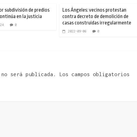
or subdivisión de predios
Los Ángeles: vecinos protestan
ontinúa en la justicia
contra decreto de demolición de
casas construidas irregularmente
24
0
2022-09-06
0
 no será publicada.
Los campos obligatorios