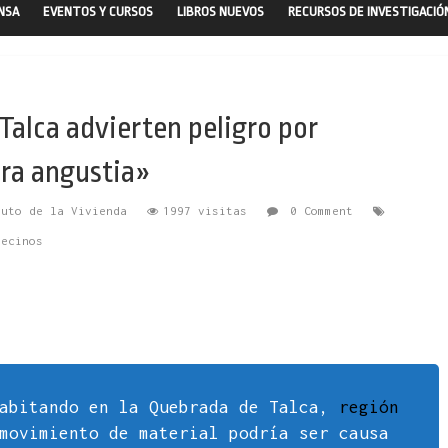
ENSA
EVENTOS Y CURSOS
LIBROS NUEVOS
RECURSOS DE INVESTIGACIÓ
alca advierten peligro por
ra angustia»
tuto de la Vivienda
1997 visitas
0 Comment
vecinos
habitando en la Quebrada de Talca,
región
movimiento de material podría ser causa