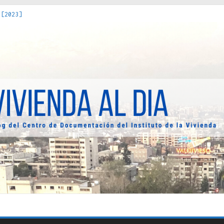
 [2023]
os Estados : políticas, prácticas y representaciones [2022]
 hacia una teoría crítica de las fronteras latinoamericanas [202
decuada [2019]
uro Obrero en Santiago : un patrimonio emblemático [2014]