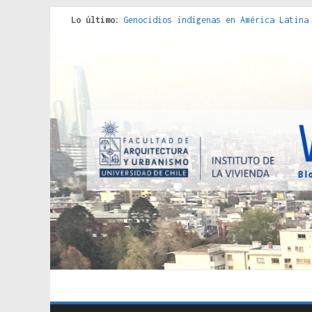
Lo último:
Genocidios indígenas en América Latina
Estudios sobre la espacialización de l
Donde el pedernal choca con el acero :
Criterios técnicos para una vivienda a
Red de consultorios de la Caja del Seg