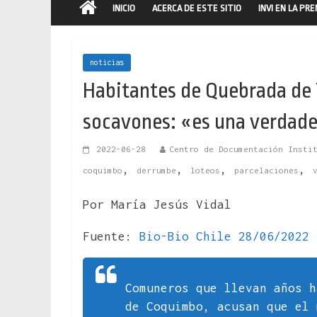
INICIO
ACERCA DE ESTE SITIO
INVI EN LA PR
noticias
Habitantes de Quebrada de T
socavones: «es una verdade
2022-06-28
Centro de Documentación Insti
,
,
,
,
coquimbo
derrumbe
loteos
parcelaciones
Por María Jesús Vidal
Fuente:
Bio-Bio Chile 28/06/2022
Comuneros que llevan años 
de Coquimbo, acusan que el 