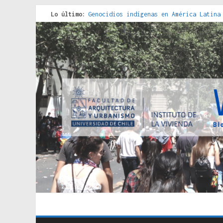
Lo último:
Genocidios indígenas en América Latina
Estudios sobre la espacialización de l
Donde el pedernal choca con el acero :
Criterios técnicos para una vivienda a
Red de consultorios de la Caja del Seg