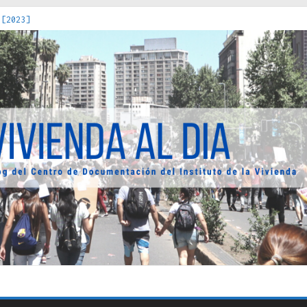
 [2023]
os Estados : políticas, prácticas y representaciones [2022]
 hacia una teoría crítica de las fronteras latinoamericanas [202
decuada [2019]
uro Obrero en Santiago : un patrimonio emblemático [2014]