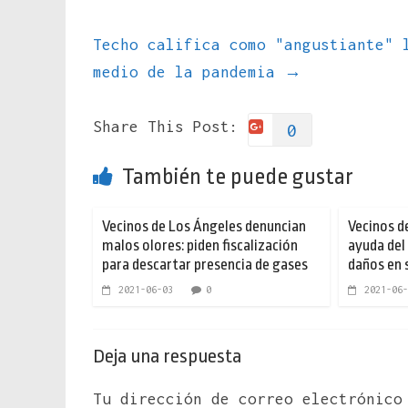
Techo califica como "angustiante" 
medio de la pandemia
→
Share This Post:
0
También te puede gustar
Vecinos de Los Ángeles denuncian
Vecinos d
malos olores: piden fiscalización
ayuda del
para descartar presencia de gases
daños en s
2021-06-03
0
2021-06-
Deja una respuesta
Tu dirección de correo electrónico