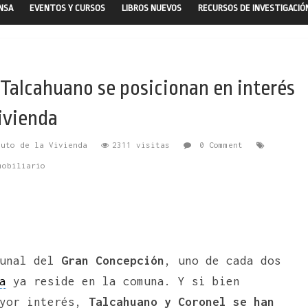
ENSA
EVENTOS Y CURSOS
LIBROS NUEVOS
RECURSOS DE INVESTIGACIÓ
Talcahuano se posicionan en interés
ivienda
tuto de la Vivienda
2311 visitas
0 Comment
mobiliario
munal del
Gran Concepción
, uno de cada dos
a
ya reside en la comuna. Y si bien
ayor interés,
Talcahuano y Coronel se han