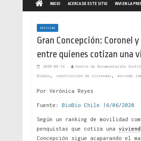
INICIO
ACERCA DE ESTE SITIO
INVI EN LA PR
noticias
Gran Concepción: Coronel y 
entre quienes cotizan una v
2020-06-16
Centro de Documentación Insti
,
,
Biobío
construcción de viviendas
mercado in
Por Verónica Reyes
Fuente:
BioBio Chile 16/06/2020
Según un ranking de movilidad co
penquistas que cotiza una
viviend
Concepción sigue acaparando el m