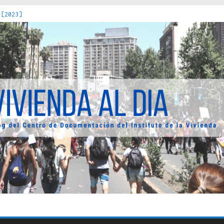
 [2023]
os Estados : políticas, prácticas y representaciones [2022]
 hacia una teoría crítica de las fronteras latinoamericanas [202
decuada [2019]
uro Obrero en Santiago : un patrimonio emblemático [2014]