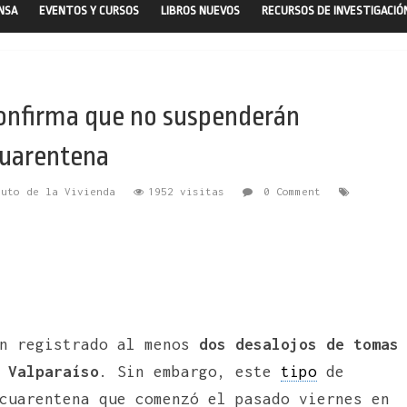
ENSA
EVENTOS Y CURSOS
LIBROS NUEVOS
RECURSOS DE INVESTIGACIÓ
onfirma que no suspenderán
cuarentena
tuto de la Vivienda
1952 visitas
0 Comment
an registrado al menos
dos desalojos de tomas
 Valparaíso
. Sin embargo, este
tipo
de
cuarentena que comenzó el pasado viernes en