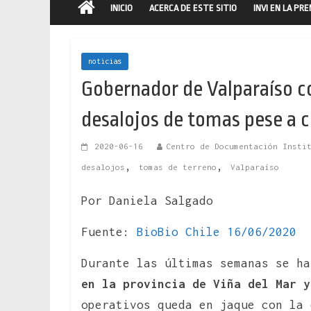
INICIO
ACERCA DE ESTE SITIO
INVI EN LA PR
noticias
Gobernador de Valparaíso c
desalojos de tomas pese a 
2020-06-16
Centro de Documentación Insti
,
,
desalojos
tomas de terreno
Valparaíso
Por Daniela Salgado
Fuente:
BioBio Chile 16/06/2020
Durante las últimas semanas se h
en la provincia de Viña del Mar y
operativos queda en jaque con la 