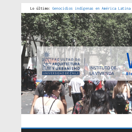
Lo último:
Genocidios indígenas en América Latina
Estudios sobre la espacialización de l
Donde el pedernal choca con el acero :
Criterios técnicos para una vivienda a
Red de consultorios de la Caja del Seg