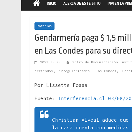
INICIO
ACERCA DE ESTE SITIO
INVI EN LA PR
noticias
Gendarmería paga $ 1,5 mil
en Las Condes para su direc
2021-08-03
Centro de Documentación Insti
,
,
,
arriendos
irregularidades
Las Condes
Peña
Por Lissette Fossa
Fuente:
Interferencia.cl 03/08/20
Christian Alveal aduce que 
la casa cuenta con medidas 