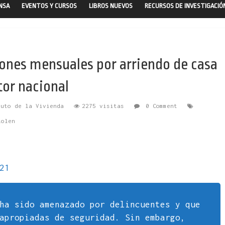
ENSA
EVENTOS Y CURSOS
LIBROS NUEVOS
RECURSOS DE INVESTIGACIÓ
lones mensuales por arriendo de casa
tor nacional
tuto de la Vivienda
2275 visitas
0 Comment
lolen
21
ha sido amenazado por delincuentes y que
apropiadas de seguridad. Sin embargo,