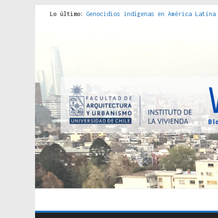
Lo último:
Genocidios indígenas en América Latina
Estudios sobre la espacialización de l
Donde el pedernal choca con el acero :
Criterios técnicos para una vivienda a
Red de consultorios de la Caja del Seg