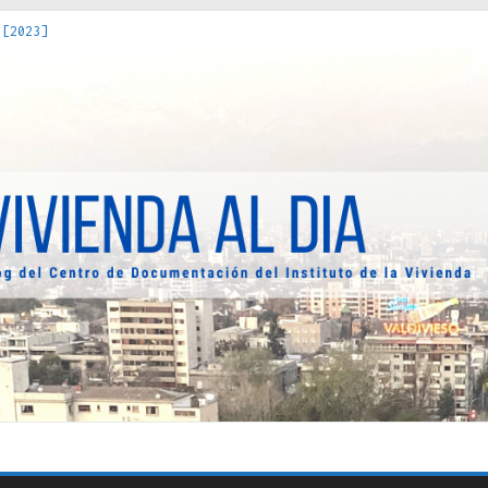
 [2023]
os Estados : políticas, prácticas y representaciones [2022]
 hacia una teoría crítica de las fronteras latinoamericanas [202
decuada [2019]
uro Obrero en Santiago : un patrimonio emblemático [2014]