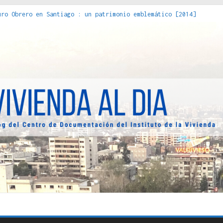
decuada [2019]
uro Obrero en Santiago : un patrimonio emblemático [2014]
 [2023]
os Estados : políticas, prácticas y representaciones [2022]
 hacia una teoría crítica de las fronteras latinoamericanas [202