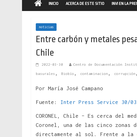
INICIO
ACERCA DE ESTE SITIO
INVI EN LA PR
noticias
Entre carbón y metales pesa
Chile
2022-03-30
Centro de Documentación Insti
,
,
,
basurales
Biobío
contaminacion
corrupción
Por María José Campano
Fuente:
Inter Press Service 30/03
CORONEL, Chile – Es cerca del med
Coronel, una de las cinco zonas d
directamente al sol. Frente a la 