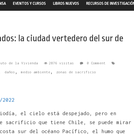
ENSA
EVENTOS Y CURSOS
LIBROS NUEVOS
RECURSOS DE INVESTIGACIÓ
dos: la ciudad vertedero del sur de
tuto de la Vivienda
2876 visitas
0 Comment
,
,
,
daños
medio ambiente
zonas de sacrificio
/2022
iodía, el cielo está despejado, pero en
e sacrificio que tiene Chile, se puede mirar
costa sur del océano Pacífico, el humo que