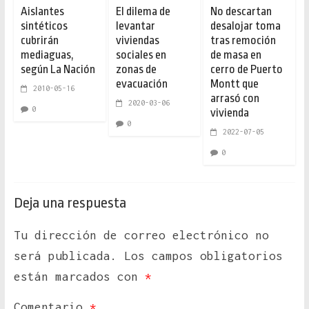
Aislantes
El dilema de
No descartan
sintéticos
levantar
desalojar toma
cubrirán
viviendas
tras remoción
mediaguas,
sociales en
de masa en
según La Nación
zonas de
cerro de Puerto
evacuación
Montt que
2010-05-16
arrasó con
2020-03-06
0
vivienda
0
2022-07-05
0
Deja una respuesta
Tu dirección de correo electrónico no
será publicada.
Los campos obligatorios
están marcados con
*
Comentario
*