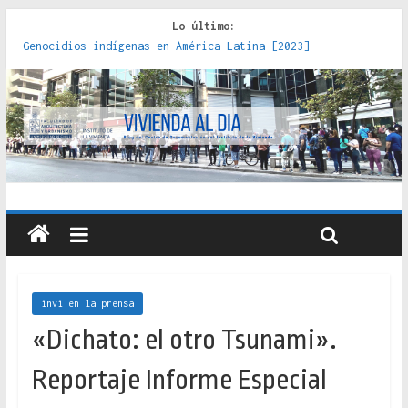
Lo último:
Genocidios indígenas en América Latina [2023]
Estudios sobre la espacialización de los Estados :
políticas, prácticas y representaciones [2022]
Donde el pedernal choca con el acero : hacia una teoría
crítica de las fronteras latinoamericanas [2020]
Criterios técnicos para una vivienda adecuada [2019]
Red de consultorios de la Caja del Seguro Obrero en
Santiago : un patrimonio emblemático [2014]
invi en la prensa
«Dichato: el otro Tsunami».
Reportaje Informe Especial