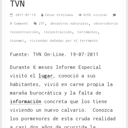
TVN
2011-07-19
César Orellana
4355 visitas
,
,
0 Comment
27F
desastres naturales
observatorio
,
,
,
reconstrucción
reconstrucción
terremotos
,
tsunami
viviendas dañadas por el terremoto
Fuente: TVN On-Line. 19-07-2011
Durante 6 meses Informe Especial
visitó el
lugar
, conoció a sus
habitantes, vivió en carne propia la
maraña burocrática y la falta de
información
concreta que los tiene
viviendo un nuevo calvario. Conozca
los pormenores de esta cruda realidad
a casi dos años de ocurrida la