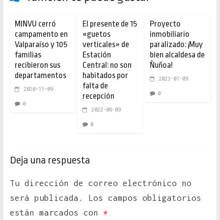
MINVU cerró
El presente de 15
Proyecto
campamento en
«guetos
inmobiliario
Valparaíso y 105
verticales» de
paralizado: ¡Muy
familias
Estación
bien alcaldesa de
recibieron sus
Central: no son
Ñuñoa!
departamentos
habitados por
2023-01-09
falta de
2020-11-09
0
recepción
0
2022-08-09
0
Deja una respuesta
Tu dirección de correo electrónico no
será publicada.
Los campos obligatorios
están marcados con
*