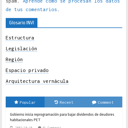
spam.
Aprende cómo se procesan los datos
de tus comentarios.
Glosario INVI
Estructura
Legislación
Región
Espacio privado
Arquitectura vernácula
Popular
Recent
Comment
Gobierno inicia reprogramación para bajar dividendos de deudores
habitacionales PET
2007-10-30
91 Comments