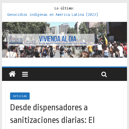
Lo último:
Genocidios indígenas en América Latina [2023]
Estudios sobre la espacialización de los Estados :
políticas, prácticas y representaciones [2022]
Donde el pedernal choca con el acero : hacia una teoría
crítica de las fronteras latinoamericanas [2020]
Criterios técnicos para una vivienda adecuada [2019]
Red de consultorios de la Caja del Seguro Obrero en
Santiago : un patrimonio emblemático [2014]
noticias
Desde dispensadores a
sanitizaciones diarias: El