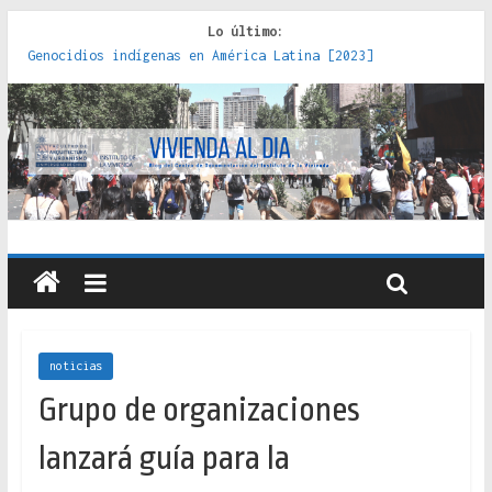
Lo último:
Genocidios indígenas en América Latina [2023]
Estudios sobre la espacialización de los Estados :
políticas, prácticas y representaciones [2022]
Donde el pedernal choca con el acero : hacia una teoría
crítica de las fronteras latinoamericanas [2020]
Criterios técnicos para una vivienda adecuada [2019]
Red de consultorios de la Caja del Seguro Obrero en
Santiago : un patrimonio emblemático [2014]
noticias
Grupo de organizaciones
lanzará guía para la