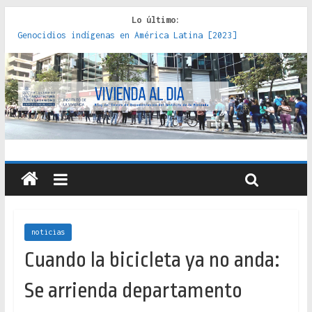
Lo último:
Red de consultorios de la Caja del Seguro Obrero en
Santiago : un patrimonio emblemático [2014]
Genocidios indígenas en América Latina [2023]
Estudios sobre la espacialización de los Estados :
políticas, prácticas y representaciones [2022]
Donde el pedernal choca con el acero : hacia una teoría
crítica de las fronteras latinoamericanas [2020]
Criterios técnicos para una vivienda adecuada [2019]
noticias
Cuando la bicicleta ya no anda:
Se arrienda departamento