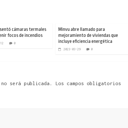
esentó cámaras termales
Minvu abre llamado para
enir focos de incendios
mejoramiento de viviendas que
incluye eficiencia energética
12
0
2023-03-29
0
 no será publicada.
Los campos obligatorios