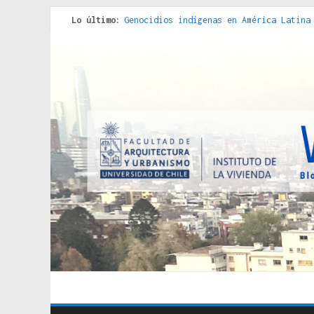
Lo último:
Genocidios indígenas en América Latina
Estudios sobre la espacialización de l
Donde el pedernal choca con el acero :
Criterios técnicos para una vivienda a
Red de consultorios de la Caja del Seg