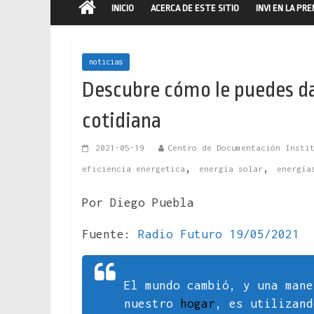
INICIO
ACERCA DE ESTE SITIO
INVI EN LA PR
noticias
Descubre cómo le puedes dar 
cotidiana
2021-05-19
Centro de Documentación Insti
,
,
eficiencia energetica
energía solar
energía
Por Diego Puebla
Fuente:
Radio Futuro 19/05/2021
El mundo cambió, y una mane
nuestro
hogar
, es utilizand