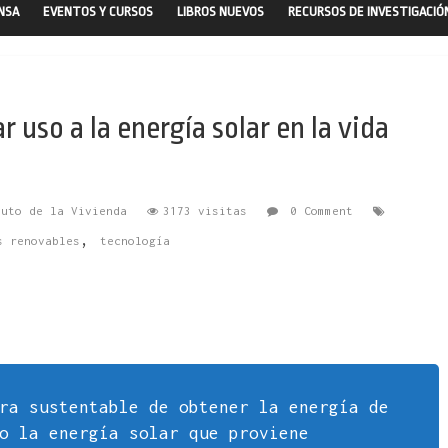
ENSA
EVENTOS Y CURSOS
LIBROS NUEVOS
RECURSOS DE INVESTIGACIÓ
uso a la energía solar en la vida
tuto de la Vivienda
3173 visitas
0 Comment
,
s renovables
tecnología
ra sustentable de obtener la energía de
o la energía solar que proviene