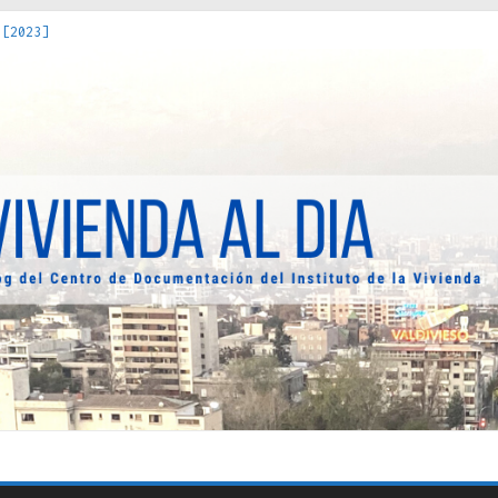
 [2023]
os Estados : políticas, prácticas y representaciones [2022]
 hacia una teoría crítica de las fronteras latinoamericanas [202
decuada [2019]
uro Obrero en Santiago : un patrimonio emblemático [2014]