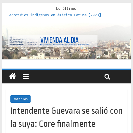
Lo último:
Genocidios indígenas en América Latina [2023]
Estudios sobre la espacialización de los Estados :
políticas, prácticas y representaciones [2022]
Donde el pedernal choca con el acero : hacia una teoría
crítica de las fronteras latinoamericanas [2020]
Criterios técnicos para una vivienda adecuada [2019]
Red de consultorios de la Caja del Seguro Obrero en
Santiago : un patrimonio emblemático [2014]
noticias
Intendente Guevara se salió con
la suya: Core finalmente