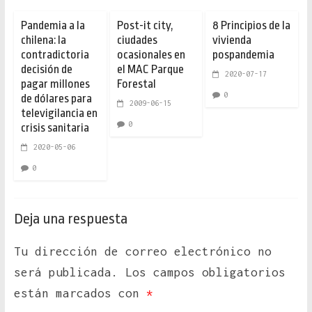
Pandemia a la
Post-it city,
8 Principios de la
chilena: la
ciudades
vivienda
contradictoria
ocasionales en
pospandemia
decisión de
el MAC Parque
2020-07-17
pagar millones
Forestal
0
de dólares para
2009-06-15
televigilancia en
0
crisis sanitaria
2020-05-06
0
Deja una respuesta
Tu dirección de correo electrónico no
será publicada.
Los campos obligatorios
están marcados con
*