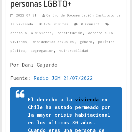
personas LGBTQ+
2022-07-21
Centro de Documentación Instituto de
la Vivienda
1763 visitas
0 Comment
,
,
acceso a la vivienda
constitución
derecho a la
,
,
,
vivienda
disidencias sexuales
género
política
,
,
pública
segregacion
vulnerabilidad
Por Dani Gajardo
Fuente:
Radio JGM 21/07/2022
El derecho a la
vivienda
en
Chile ha estado permeado por
la mayor crisis habitacional
en los últimos 30 años.
Cuando eres una persona de