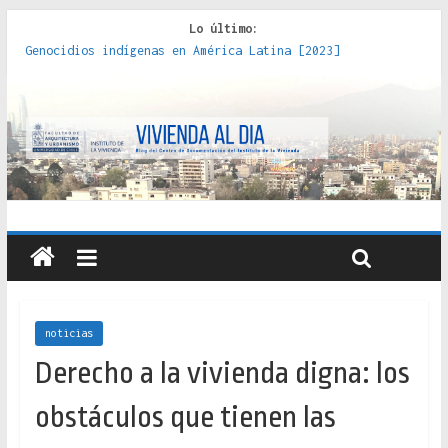
Lo último:
Genocidios indígenas en América Latina [2023]
Estudios sobre la espacialización de los Estados :
políticas, prácticas y representaciones [2022]
Donde el pedernal choca con el acero : hacia una teoría
crítica de las fronteras latinoamericanas [2020]
Criterios técnicos para una vivienda adecuada [2019]
Red de consultorios de la Caja del Seguro Obrero en
Santiago : un patrimonio emblemático [2014]
noticias
Derecho a la vivienda digna: los
obstáculos que tienen las