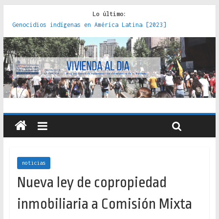
Lo último:
Genocidios indígenas en América Latina [2023]
Estudios sobre la espacialización de los Estados :
políticas, prácticas y representaciones [2022]
Donde el pedernal choca con el acero : hacia una teoría
crítica de las fronteras latinoamericanas [2020]
Criterios técnicos para una vivienda adecuada [2019]
Red de consultorios de la Caja del Seguro Obrero en
Santiago : un patrimonio emblemático [2014]
noticias
Nueva ley de copropiedad
inmobiliaria a Comisión Mixta