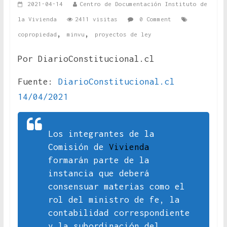
2021-04-14
Centro de Documentación Instituto de
la Vivienda
2411 visitas
0 Comment
,
,
copropiedad
minvu
proyectos de ley
Por DiarioConstitucional.cl
Fuente:
DiarioConstitucional.cl
14/04/2021
Los integrantes de la
Comisión de
Vivienda
formarán parte de la
instancia que deberá
consensuar materias como el
rol del ministro de fe, la
contabilidad correspondiente
y la subordinación del