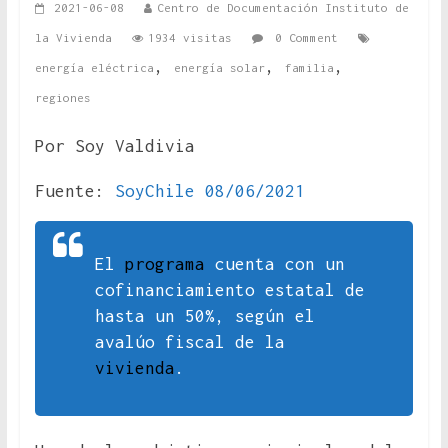
2021-06-08
Centro de Documentación Instituto de
la Vivienda
1934 visitas
0 Comment
,
,
,
energía eléctrica
energía solar
familia
regiones
Por Soy Valdivia
Fuente:
SoyChile 08/06/2021
El
programa
cuenta con un
cofinanciamiento estatal de
hasta un 50%, según el
avalúo fiscal de la
vivienda
.