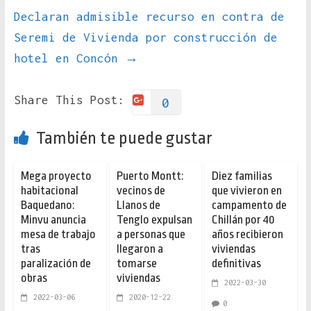
Declaran admisible recurso en contra de
Seremi de Vivienda por construcción de
hotel en Concón
→
Share This Post:
0
También te puede gustar
Mega proyecto
Puerto Montt:
Diez familias
habitacional
vecinos de
que vivieron en
Baquedano:
Llanos de
campamento de
Minvu anuncia
Tenglo expulsan
Chillán por 40
mesa de trabajo
a personas que
años recibieron
tras
llegaron a
viviendas
paralización de
tomarse
definitivas
obras
viviendas
2022-03-30
2022-03-06
2020-12-22
0