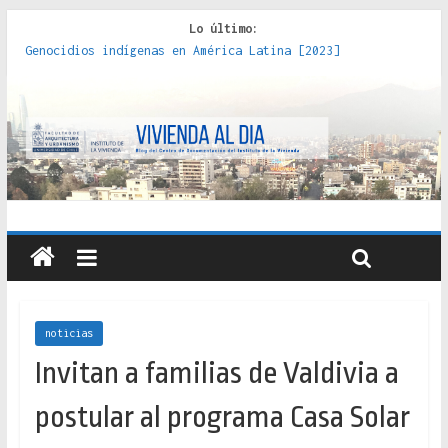
Lo último:
Genocidios indígenas en América Latina [2023]
Estudios sobre la espacialización de los Estados :
políticas, prácticas y representaciones [2022]
Donde el pedernal choca con el acero : hacia una teoría
crítica de las fronteras latinoamericanas [2020]
Criterios técnicos para una vivienda adecuada [2019]
Red de consultorios de la Caja del Seguro Obrero en
Santiago : un patrimonio emblemático [2014]
noticias
Invitan a familias de Valdivia a
postular al programa Casa Solar