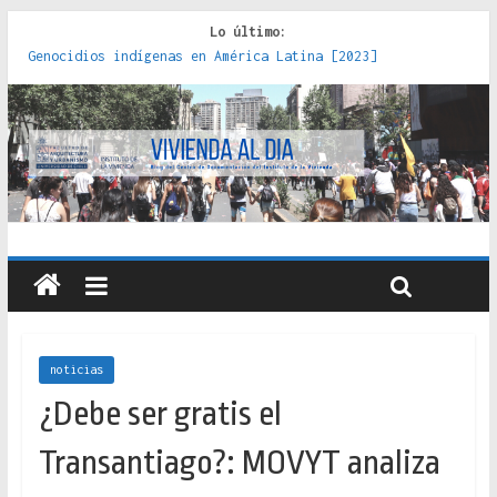
Lo último:
Genocidios indígenas en América Latina [2023]
Estudios sobre la espacialización de los Estados :
políticas, prácticas y representaciones [2022]
Donde el pedernal choca con el acero : hacia una teoría
crítica de las fronteras latinoamericanas [2020]
Criterios técnicos para una vivienda adecuada [2019]
Red de consultorios de la Caja del Seguro Obrero en
Santiago : un patrimonio emblemático [2014]
noticias
¿Debe ser gratis el
Transantiago?: MOVYT analiza