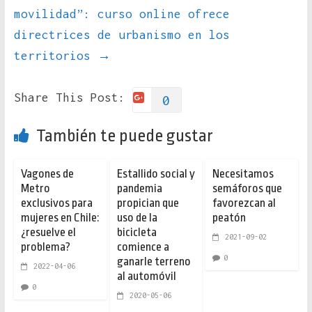
movilidad”: curso online ofrece
directrices de urbanismo en los
territorios
→
Share This Post:
0
También te puede gustar
Vagones de
Estallido social y
Necesitamos
Metro
pandemia
semáforos que
exclusivos para
propician que
favorezcan al
mujeres en Chile:
uso de la
peatón
¿resuelve el
bicicleta
2021-09-02
problema?
comience a
0
ganarle terreno
2022-04-06
al automóvil
0
2020-05-06