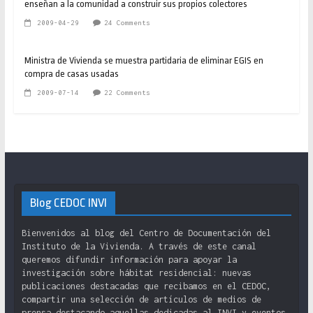
enseñan a la comunidad a construir sus propios colectores
2009-04-29
24 Comments
Ministra de Vivienda se muestra partidaria de eliminar EGIS en
compra de casas usadas
2009-07-14
22 Comments
Blog CEDOC INVI
Bienvenidos al blog del Centro de Documentación del
Instituto de la Vivienda. A través de este canal
queremos difundir información para apoyar la
investigación sobre hábitat residencial: nuevas
publicaciones destacadas que recibamos en el CEDOC,
compartir una selección de artículos de medios de
prensa destacando aquellas dedicadas al INVI y eventos