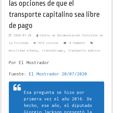
las opciones de que el
transporte capitalino sea libre
de pago
2020-07-20
Centro de Documentación Instituto de
la Vivienda
1816 visitas
0 Comment
,
,
movilidad urbana
transantiago
transporte público
Por El Mostrador
Fuente:
El Mostrador 20/07/2020
Esa pregunta se hizo por
primera vez el año 2016. De
hecho, ese año, el diputado
Giorgio Jackson presentó la