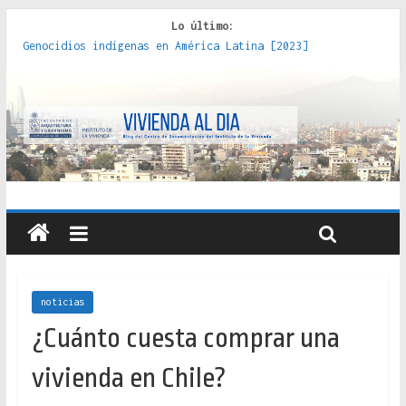
Lo último:
Genocidios indígenas en América Latina [2023]
Estudios sobre la espacialización de los Estados :
políticas, prácticas y representaciones [2022]
Donde el pedernal choca con el acero : hacia una teoría
crítica de las fronteras latinoamericanas [2020]
Criterios técnicos para una vivienda adecuada [2019]
Red de consultorios de la Caja del Seguro Obrero en
Santiago : un patrimonio emblemático [2014]
noticias
¿Cuánto cuesta comprar una
vivienda en Chile?