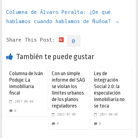
Columna de Álvaro Peralta: ¿De qué
hablamos cuando hablamos de Ñuñoa?
→
Share This Post:
0
También te puede gustar
Columna de Iván
Con un simple
Ley de
Poduje: La
informe del SAG
Integración
inmobiliaria
se violan los
Social 2.0: la
fiscal
límites urbanos
especulación
de los planos
inmobiliaria no
2021-06-04
reguladores
se toca
0
2022-07-05
2021-06-02
0
0