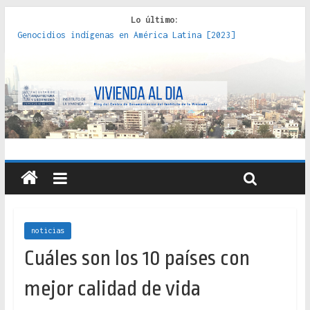
Lo último:
Genocidios indígenas en América Latina [2023]
Estudios sobre la espacialización de los Estados :
políticas, prácticas y representaciones [2022]
Donde el pedernal choca con el acero : hacia una teoría
crítica de las fronteras latinoamericanas [2020]
Criterios técnicos para una vivienda adecuada [2019]
Red de consultorios de la Caja del Seguro Obrero en
Santiago : un patrimonio emblemático [2014]
noticias
Cuáles son los 10 países con
mejor calidad de vida