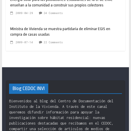
enseñan a la comunidad a construir sus propios colectores
2009-04-29
24 Comments
Ministra de Vivienda se muestra partidaria de eliminar EGIS en
compra de casas usadas
2009-07-14
22 Comments
Blog CEDOC INVI
Bienvenidos al blog del Centro de Documentación del
Instituto de la Vivienda. A través de este canal
queremos difundir información para apoyar la
investigación sobre hábitat residencial: nuevas
publicaciones destacadas que recibamos en el CEDOC,
compartir una selección de artículos de medios de