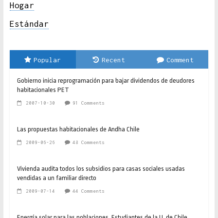
Hogar
Estándar
Popular
Recent
Comment
Gobierno inicia reprogramación para bajar dividendos de deudores
habitacionales PET
2007-10-30
91 Comments
Las propuestas habitacionales de Andha Chile
2009-06-26
48 Comments
Vivienda audita todos los subsidios para casas sociales usadas
vendidas a un familiar directo
2009-07-14
44 Comments
Energía solar para las poblaciones. Estudiantes de la U. de Chile