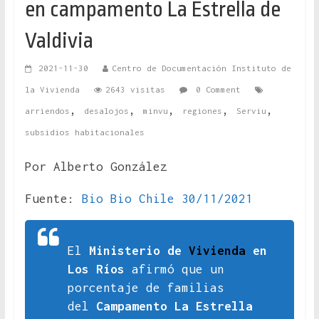
en campamento La Estrella de
Valdivia
2021-11-30
Centro de Documentación Instituto de
la Vivienda
2643 visitas
0 Comment
,
,
,
,
,
arriendos
desalojos
minvu
regiones
Serviu
subsidios habitacionales
Por Alberto González
Fuente:
Bio Bio Chile 30/11/2021
El
Ministerio de
Vivienda
en
Los Ríos
afirmó que un
porcentaje de familias
del
Campamento La Estrella