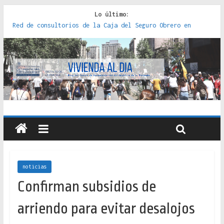
Lo último:
Red de consultorios de la Caja del Seguro Obrero en
Santiago : un patrimonio emblemático [2014]
Genocidios indígenas en América Latina [2023]
Estudios sobre la espacialización de los Estados :
políticas, prácticas y representaciones [2022]
Donde el pedernal choca con el acero : hacia una teoría
crítica de las fronteras latinoamericanas [2020]
Criterios técnicos para una vivienda adecuada [2019]
noticias
Confirman subsidios de
arriendo para evitar desalojos