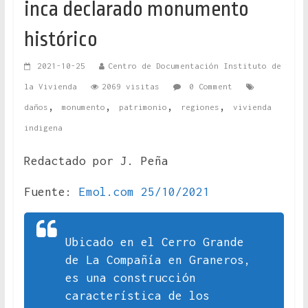
inca declarado monumento
histórico
2021-10-25
Centro de Documentación Instituto de
la Vivienda
2069 visitas
0 Comment
,
,
,
,
daños
monumento
patrimonio
regiones
vivienda
indigena
Redactado por J. Peña
Fuente:
Emol.com 25/10/2021
Ubicado en el Cerro Grande
de La Compañía en Graneros,
es una construcción
característica de los