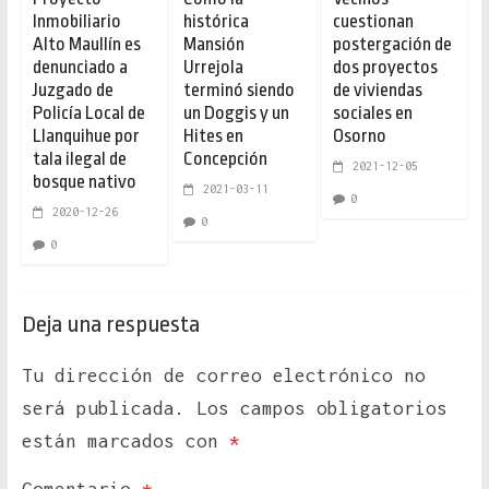
Inmobiliario
histórica
cuestionan
Alto Maullín es
Mansión
postergación de
denunciado a
Urrejola
dos proyectos
Juzgado de
terminó siendo
de viviendas
Policía Local de
un Doggis y un
sociales en
Llanquihue por
Hites en
Osorno
tala ilegal de
Concepción
2021-12-05
bosque nativo
2021-03-11
0
2020-12-26
0
0
Deja una respuesta
Tu dirección de correo electrónico no
será publicada.
Los campos obligatorios
están marcados con
*