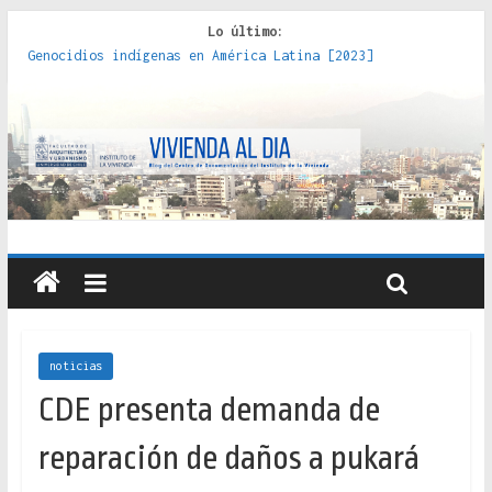
Lo último:
Genocidios indígenas en América Latina [2023]
Estudios sobre la espacialización de los Estados :
políticas, prácticas y representaciones [2022]
Donde el pedernal choca con el acero : hacia una teoría
crítica de las fronteras latinoamericanas [2020]
Criterios técnicos para una vivienda adecuada [2019]
Red de consultorios de la Caja del Seguro Obrero en
Santiago : un patrimonio emblemático [2014]
noticias
CDE presenta demanda de
reparación de daños a pukará