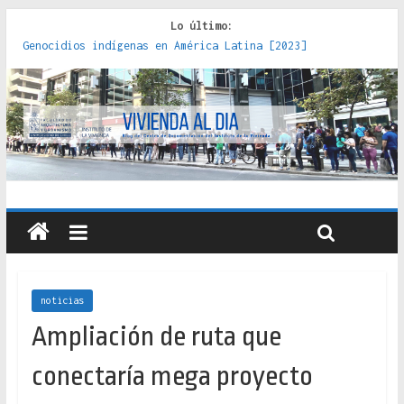
Lo último:
Genocidios indígenas en América Latina [2023]
Estudios sobre la espacialización de los Estados :
políticas, prácticas y representaciones [2022]
Donde el pedernal choca con el acero : hacia una teoría
crítica de las fronteras latinoamericanas [2020]
Criterios técnicos para una vivienda adecuada [2019]
Red de consultorios de la Caja del Seguro Obrero en
Santiago : un patrimonio emblemático [2014]
noticias
Ampliación de ruta que
conectaría mega proyecto