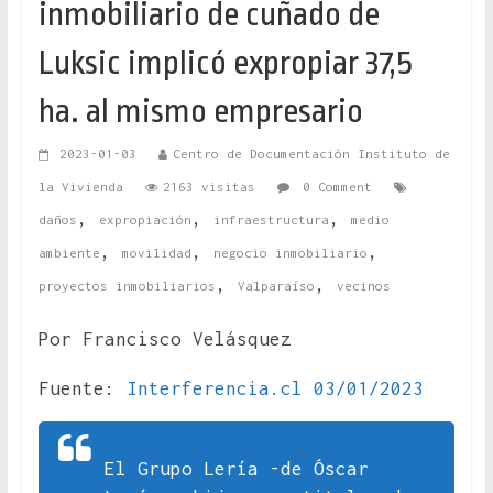
inmobiliario de cuñado de
Luksic implicó expropiar 37,5
ha. al mismo empresario
2023-01-03
Centro de Documentación Instituto de
la Vivienda
2163 visitas
0 Comment
,
,
,
daños
expropiación
infraestructura
medio
,
,
,
ambiente
movilidad
negocio inmobiliario
,
,
proyectos inmobiliarios
Valparaíso
vecinos
Por Francisco Velásquez
Fuente:
Interferencia.cl 03/01/2023
El Grupo Lería -de Óscar