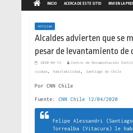
INICIO
ACERCA DE ESTE SITIO
INVI EN LA PR
noticias
Alcaldes advierten que se 
pesar de levantamiento de 
2020-04-12
Centro de Documentación Insti
,
,
ciudad
habitabilidad
Santiago de Chile
Por CNN Chile
Fuente:
CNN Chile 12/04/2020
Felipe Alessandri (Santiago
Torrealba (Vitacura) le hab