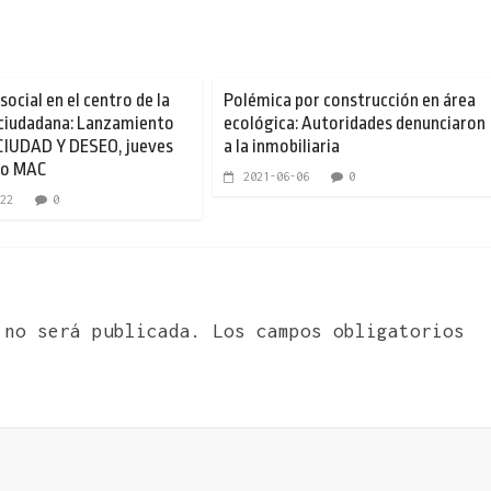
social en el centro de la
Polémica por construcción en área
 ciudadana: Lanzamiento
ecológica: Autoridades denunciaron
 CIUDAD Y DESEO, jueves
a la inmobiliaria
ro MAC
2021-06-06
0
22
0
 no será publicada.
Los campos obligatorios