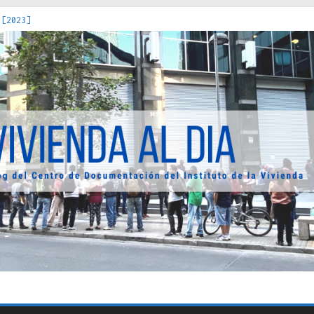
 [2023]
os Estados : políticas, prácticas y representaciones [2022]
 hacia una teoría crítica de las fronteras latinoamericanas [202
decuada [2019]
uro Obrero en Santiago : un patrimonio emblemático [2014]