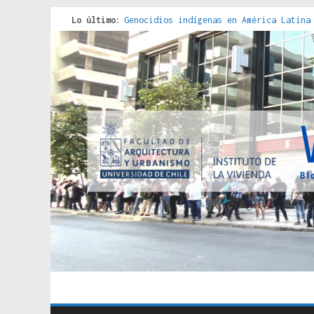
Lo último:
Genocidios indígenas en América Latina
Estudios sobre la espacialización de l
Donde el pedernal choca con el acero :
Criterios técnicos para una vivienda a
Red de consultorios de la Caja del Seg