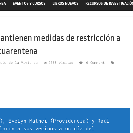
ENSA
EVENTOS Y CURSOS
LIBROS NUEVOS
RECURSOS DE INVESTIGACIÓ
mantienen medidas de restricción a
cuarentena
tuto de la Vivienda
2063 visitas
0 Comment
), Evelyn Mathei (Providencia) y Raúl
laron a sus vecinos a un día del