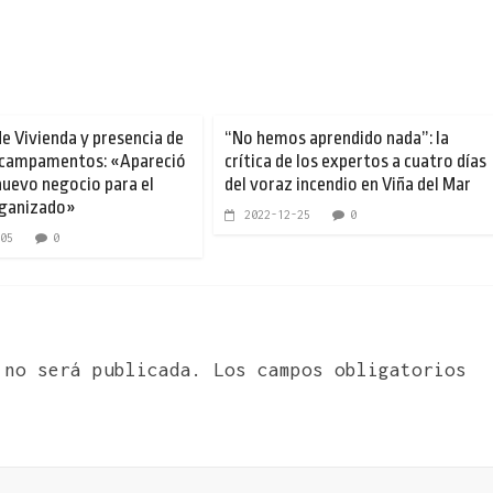
de Vivienda y presencia de
“No hemos aprendido nada”: la
 campamentos: «Apareció
crítica de los expertos a cuatro días
uevo negocio para el
del voraz incendio en Viña del Mar
rganizado»
2022-12-25
0
05
0
 no será publicada.
Los campos obligatorios