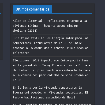
Últimos comentarios
Ailen
en
Elemental : reflexiones entorno a la
vivienda mínima = Thoughts about minimum
dwelling (2004)
n
Luis Rojas Castillo.
en
Energía solar para las
poblaciones. Estudiantes de la U. de Chile
enseñan a la comunidad a construir sus propios
colectores
Elecciones: ¿Qué impacto económico podría tener
en la juventud? – Young Economist
en
La Pintana
del Futuro: el plan que busca cambiarle la cara
a la comuna con peor calidad de vida urbana en
la RM
En la lucha por la vivienda construimos la
fuerza del pueblo.
en
Viviendas soviéticas: El
tesoro habitacional escondido de Macul
SMAPA y gestión Barriga: Un recuento de promesas