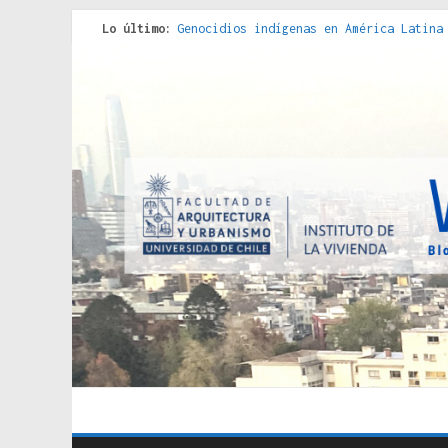
Lo último:
Genocidios indígenas en América Latina
Estudios sobre la espacialización de l
Donde el pedernal choca con el acero :
Criterios técnicos para una vivienda a
Red de consultorios de la Caja del Seg