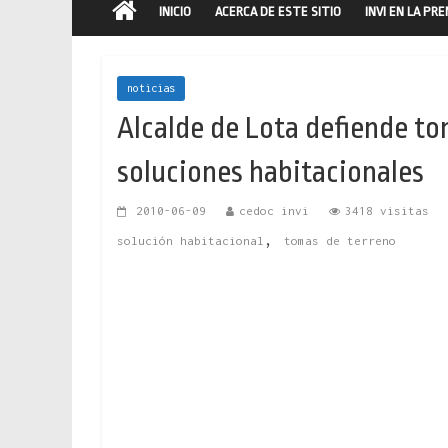
INICIO
ACERCA DE ESTE SITIO
INVI EN LA PR
noticias
Alcalde de Lota defiende to
soluciones habitacionales
2010-06-09
cedoc invi
3418 visitas
,
solución habitacional
tomas de terreno