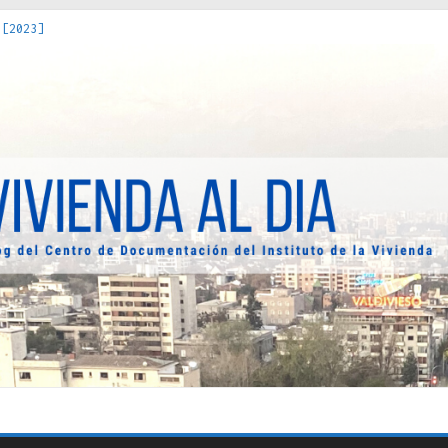
 [2023]
os Estados : políticas, prácticas y representaciones [2022]
 hacia una teoría crítica de las fronteras latinoamericanas [202
decuada [2019]
uro Obrero en Santiago : un patrimonio emblemático [2014]