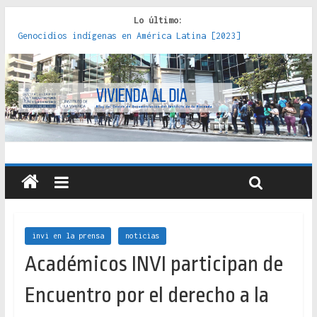
Lo último:
Genocidios indígenas en América Latina [2023]
Estudios sobre la espacialización de los Estados :
políticas, prácticas y representaciones [2022]
Donde el pedernal choca con el acero : hacia una teoría
crítica de las fronteras latinoamericanas [2020]
Criterios técnicos para una vivienda adecuada [2019]
Red de consultorios de la Caja del Seguro Obrero en
Santiago : un patrimonio emblemático [2014]
invi en la prensa
noticias
Académicos INVI participan de
Encuentro por el derecho a la