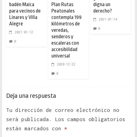
badén Maica
Plan Rutas
digna un
para vecinos de
Peatonales
derecho?
Linares y Villa
contempla 199
2021-01-14
Alegre
kilómetros de
0
veredas,
2021-01-12
senderos y
0
escaleras con
accesibilidad
universal
2020-12-22
0
Deja una respuesta
Tu dirección de correo electrónico no
será publicada.
Los campos obligatorios
están marcados con
*