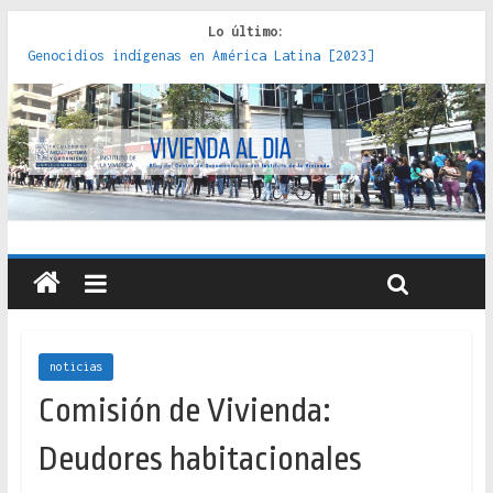
Lo último:
Genocidios indígenas en América Latina [2023]
Estudios sobre la espacialización de los Estados :
políticas, prácticas y representaciones [2022]
Donde el pedernal choca con el acero : hacia una teoría
crítica de las fronteras latinoamericanas [2020]
Criterios técnicos para una vivienda adecuada [2019]
Red de consultorios de la Caja del Seguro Obrero en
Santiago : un patrimonio emblemático [2014]
noticias
Comisión de Vivienda:
Deudores habitacionales