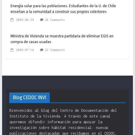
Energía solar para las poblaciones. Estudiantes de la U. de Chile
enseñan a la comunidad a construir sus propios colectores
2009-04-29
24 Comments
Ministra de Vivienda se muestra partidaria de eliminar EGIS en
compra de casas usadas
2009-07-14
22 Comments
Blog CEDOC INVI
Bienvenidos al blog del Centro de Documentación del
Instituto de la Vivienda. A través de este canal
queremos difundir información para apoyar la
investigación sobre hábitat residencial: nuevas
publicaciones destacadas que recibamos en el CEDOC,