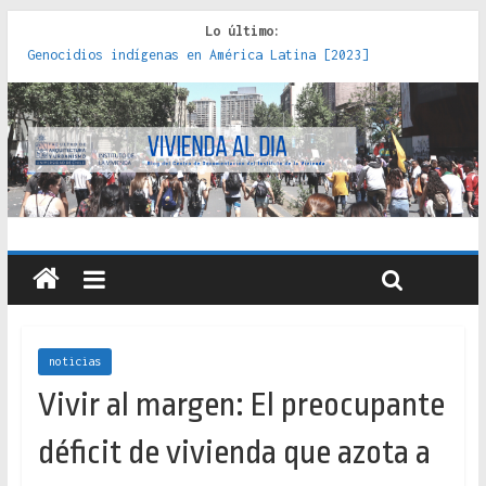
Lo último:
Genocidios indígenas en América Latina [2023]
Estudios sobre la espacialización de los Estados :
políticas, prácticas y representaciones [2022]
Donde el pedernal choca con el acero : hacia una teoría
crítica de las fronteras latinoamericanas [2020]
Criterios técnicos para una vivienda adecuada [2019]
Red de consultorios de la Caja del Seguro Obrero en
Santiago : un patrimonio emblemático [2014]
noticias
Vivir al margen: El preocupante
déficit de vivienda que azota a