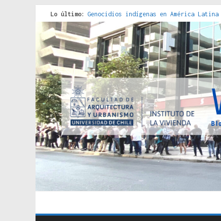
Lo último:
Genocidios indígenas en América Latina
Estudios sobre la espacialización de l
Donde el pedernal choca con el acero :
Criterios técnicos para una vivienda a
Red de consultorios de la Caja del Seg