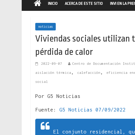
INICIO
ACERCA DE ESTE SITIO
INVI EN LA PR
noticias
Viviendas sociales utilizan
pérdida de calor
2022-09-07
Centro de Documentación Insti
,
,
aislación térmica
calefacción
eficiencia en
social
Por G5 Noticias
Fuente:
G5 Noticias 07/09/2022
El conjunto residencial, q