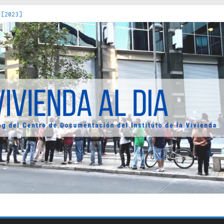
 [2023]
os Estados : políticas, prácticas y representaciones [2022]
 hacia una teoría crítica de las fronteras latinoamericanas [202
decuada [2019]
uro Obrero en Santiago : un patrimonio emblemático [2014]