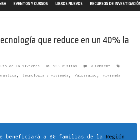
ENSA
EVENTOS Y CURSOS
LIBROS NUEVOS
RECURSOS DE INVESTIGACIÓ
 tecnología que reduce en un 40% la
tuto de la Vivienda
1955 visitas
0 Comment
,
,
,
ergetica
tecnologia y vivienda
Valparaíso
vivienda
ue beneficiará a 80 familias de la
Región