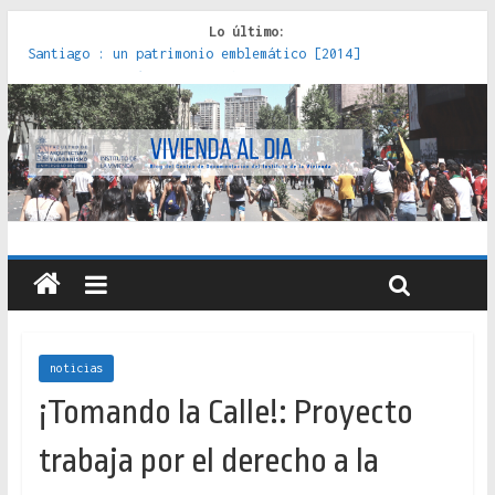
Lo último:
Red de consultorios de la Caja del Seguro Obrero en
Santiago : un patrimonio emblemático [2014]
Genocidios indígenas en América Latina [2023]
Estudios sobre la espacialización de los Estados :
políticas, prácticas y representaciones [2022]
Donde el pedernal choca con el acero : hacia una teoría
crítica de las fronteras latinoamericanas [2020]
Criterios técnicos para una vivienda adecuada [2019]
noticias
¡Tomando la Calle!: Proyecto
trabaja por el derecho a la