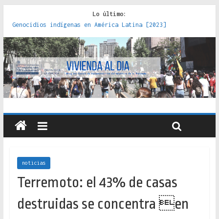
Lo último:
Genocidios indígenas en América Latina [2023]
Estudios sobre la espacialización de los Estados :
políticas, prácticas y representaciones [2022]
Donde el pedernal choca con el acero : hacia una teoría
crítica de las fronteras latinoamericanas [2020]
Criterios técnicos para una vivienda adecuada [2019]
Red de consultorios de la Caja del Seguro Obrero en
Santiago : un patrimonio emblemático [2014]
noticias
Terremoto: el 43% de casas
destruidas se concentra en