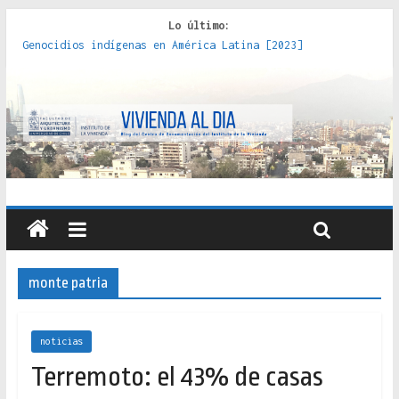
Lo último:
Genocidios indígenas en América Latina [2023]
Estudios sobre la espacialización de los Estados :
políticas, prácticas y representaciones [2022]
Donde el pedernal choca con el acero : hacia una teoría
crítica de las fronteras latinoamericanas [2020]
Criterios técnicos para una vivienda adecuada [2019]
Red de consultorios de la Caja del Seguro Obrero en
Santiago : un patrimonio emblemático [2014]
monte patria
noticias
Terremoto: el 43% de casas