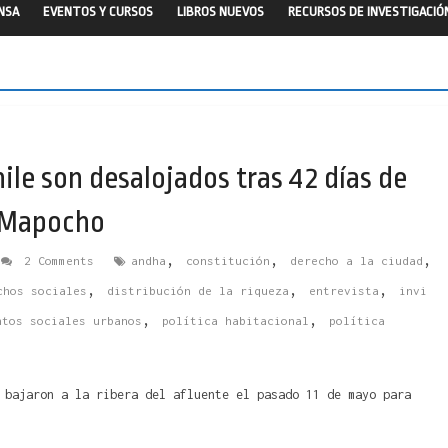
ENSA
EVENTOS Y CURSOS
LIBROS NUEVOS
RECURSOS DE INVESTIGACIÓ
le son desalojados tras 42 días de
o Mapocho
,
,
,
2 Comments
andha
constitución
derecho a la ciudad
,
,
,
chos sociales
distribución de la riqueza
entrevista
invi
,
,
ntos sociales urbanos
política habitacional
política
 bajaron a la ribera del afluente el pasado 11 de mayo para