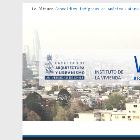
Lo último:
Genocidios indígenas en América Latina
Estudios sobre la espacialización de l
Donde el pedernal choca con el acero :
Criterios técnicos para una vivienda a
Red de consultorios de la Caja del Seg