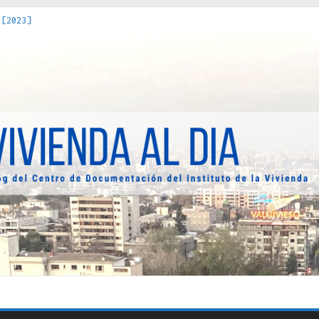
 [2023]
os Estados : políticas, prácticas y representaciones [2022]
 hacia una teoría crítica de las fronteras latinoamericanas [202
decuada [2019]
uro Obrero en Santiago : un patrimonio emblemático [2014]