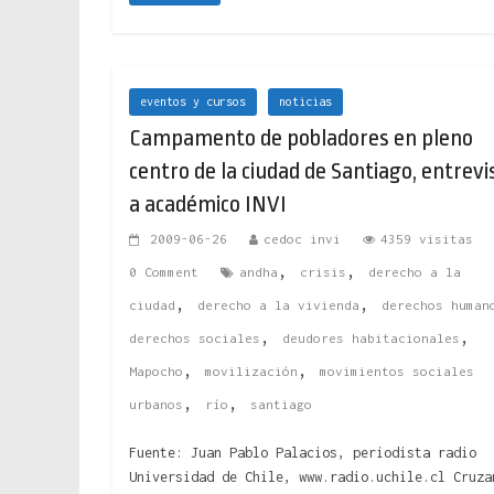
eventos y cursos
noticias
Campamento de pobladores en pleno
centro de la ciudad de Santiago, entrevi
a académico INVI
2009-06-26
cedoc invi
4359 visitas
,
,
0 Comment
andha
crisis
derecho a la
,
,
ciudad
derecho a la vivienda
derechos human
,
,
derechos sociales
deudores habitacionales
,
,
Mapocho
movilización
movimientos sociales
,
,
urbanos
río
santiago
Fuente: Juan Pablo Palacios, periodista radio
Universidad de Chile, www.radio.uchile.cl Cruza