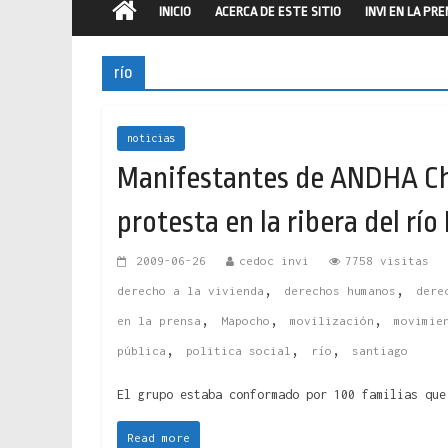
INICIO
ACERCA DE ESTE SITIO
INVI EN LA PR
río
noticias
Manifestantes de ANDHA Chi
protesta en la ribera del rí
2009-06-26
cedoc invi
7758 visitas
,
,
derecho a la vivienda
derechos humanos
dere
,
,
,
en la prensa
Mapocho
movilización
movimie
,
,
,
pública
politica social
río
santiago
El grupo estaba conformado por 100 familias que
Read more