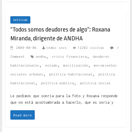
noticias
“Todos somos deudores de algo”: Roxana
Miranda, dirigente de ANDHA
2009-08-06
cedoc invi
12282 visitas
1
,
,
Comment
andha
crisis financiera
deudores
,
,
,
habitacionales
estado
movilización
movimientos
,
,
sociales urbanos
política habitacional
política
,
,
habitacional
política pública
politica social
Le pedimos que sonría para la foto y Roxana responde
que no está acostumbrada a hacerlo, que es seria y
Read more