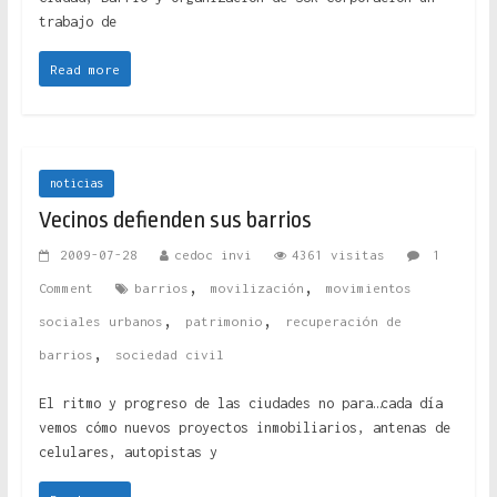
trabajo de
Read more
noticias
Vecinos defienden sus barrios
2009-07-28
cedoc invi
4361 visitas
1
,
,
Comment
barrios
movilización
movimientos
,
,
sociales urbanos
patrimonio
recuperación de
,
barrios
sociedad civil
El ritmo y progreso de las ciudades no para…cada día
vemos cómo nuevos proyectos inmobiliarios, antenas de
celulares, autopistas y