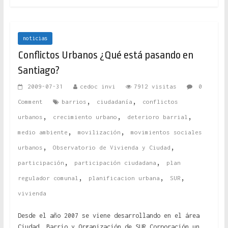
noticias
Conflictos Urbanos ¿Qué está pasando en
Santiago?
2009-07-31
cedoc invi
7912 visitas
0
,
,
Comment
barrios
ciudadanía
conflictos
,
,
,
urbanos
crecimiento urbano
deterioro barrial
,
,
medio ambiente
movilización
movimientos sociales
,
,
urbanos
Observatorio de Vivienda y Ciudad
,
,
participación
participación ciudadana
plan
,
,
,
regulador comunal
planificacion urbana
SUR
vivienda
Desde el año 2007 se viene desarrollando en el área
Ciudad, Barrio y Organización de SUR Corporación un