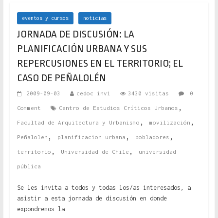
eventos y cursos
noticias
JORNADA DE DISCUSIÓN: LA
PLANIFICACIÓN URBANA Y SUS
REPERCUSIONES EN EL TERRITORIO; EL
CASO DE PEÑALOLÉN
2009-09-03
cedoc invi
3430 visitas
0
,
Comment
Centro de Estudios Críticos Urbanos
,
,
Facultad de Arquitectura y Urbanismo
movilización
,
,
,
Peñalolen
planificacion urbana
pobladores
,
,
territorio
Universidad de Chile
universidad
pública
Se les invita a todos y todas los/as interesados, a
asistir a esta jornada de discusión en donde
expondremos la