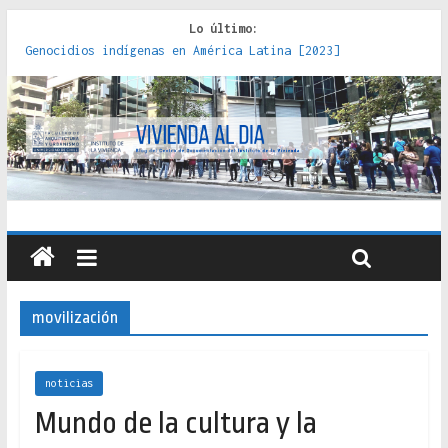
Lo último:
Genocidios indígenas en América Latina [2023]
Estudios sobre la espacialización de los Estados :
políticas, prácticas y representaciones [2022]
Donde el pedernal choca con el acero : hacia una teoría
crítica de las fronteras latinoamericanas [2020]
Criterios técnicos para una vivienda adecuada [2019]
Red de consultorios de la Caja del Seguro Obrero en
Santiago : un patrimonio emblemático [2014]
movilización
noticias
Mundo de la cultura y la