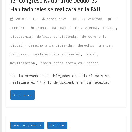
1er Congreso Nacional de Deudores
Habitacionales se realizará en la FAU
2010-12-16
cedoc invi
6026 visitas
1
,
,
,
Comment
andha
calidad de la vivienda
ciudad
,
,
ciudadanía
déficit de vivienda
derecho a la
,
,
,
ciudad
derecho a la vivienda
derechos humanos
,
,
,
deudores
deudores habitacionales
minvu
,
movilización
movimientos sociales urbanos
Con la presencia de delegados de todo el país se
realizará el 17 y 18 de diciembre en la Facultad
Read more
eventos y cursos
noticias