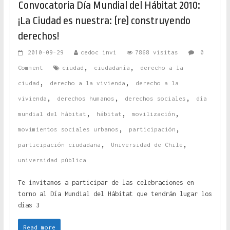
Convocatoria Día Mundial del Hábitat 2010:
¡La Ciudad es nuestra: (re) construyendo
derechos!
2010-09-29
cedoc invi
7868 visitas
0
,
,
Comment
ciudad
ciudadanía
derecho a la
,
,
ciudad
derecho a la vivienda
derecho a la
,
,
,
vivienda
derechos humanos
derechos sociales
día
,
,
,
mundial del hábitat
hábitat
movilización
,
,
movimientos sociales urbanos
participación
,
,
participación ciudadana
Universidad de Chile
universidad pública
Te invitamos a participar de las celebraciones en
torno al Día Mundial del Hábitat que tendrán lugar los
días 3
Read more