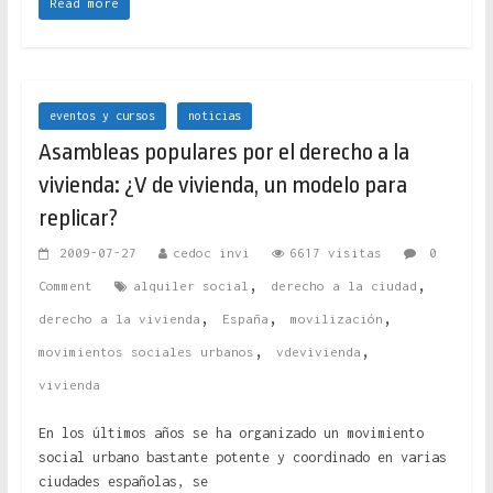
Read more
eventos y cursos
noticias
Asambleas populares por el derecho a la
vivienda: ¿V de vivienda, un modelo para
replicar?
2009-07-27
cedoc invi
6617 visitas
0
,
,
Comment
alquiler social
derecho a la ciudad
,
,
,
derecho a la vivienda
España
movilización
,
,
movimientos sociales urbanos
vdevivienda
vivienda
En los últimos años se ha organizado un movimiento
social urbano bastante potente y coordinado en varias
ciudades españolas, se